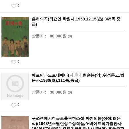
0
은하의곡(최요안,학원사,1959.12.15(초),365쪽,중
급)
상품가 :
80,000원
(0)
0
헤르만과도로테에아(괴에테,최순봉(역),위성문고,법
문사,1960(초),111쪽,중급)
상품가 :
30,000원
(0)
0
구쏘련에서한글로출판한소설-싸껜의봄(장정;최은
석)(1948년스딸린상수상작품,쏘비에트작가출판사
1949년판번역)계오르기굴리아,뱍시환(역),조쏘출판