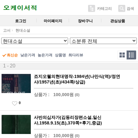
카테고리
검색
로그인
마이페이지
장바구니
관심상품
고서
현대소설
최신순
낮은가격
높은가격
상품명
최다리뷰
1 - 20
죠지오웰의현대명작-1984년(나만식(역)/정연
사/1957년(초)/434쪽/상급)
상품가 :
100,000원
(0)
0
사반의십자가(김동리장편소설,일신
사,1958.9.15(초),370쪽+후기,중급)
상품가 :
100,000원
(0)