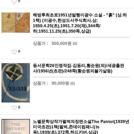
0
해방후최초로1951년발행이광수 소설 - "흙" (상.하
1책) (이광수,한성도서주식회사,상;
1950.4.25(초),1951.7.20(재),344쪽/
하;1951.11.25(초),350쪽,상급)
상품가 :
500,000원
(0)
0
동서문학26인명작집-김동리,황순원(외)/세광출판
사/1956년(초판)/248쪽(황순원의불가살등)
상품가 :
80,000원
(0)
0
노벨문학상작가펄벅의장편소설The Patriot(1939년
미국초판)1책(펄벅,죤데이컴패니(뉴
욕),1939(초),372쪽,하드카버,상급)