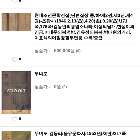
0
현대조선문학전집(단편집상,중,하/제2권,제3권,제4
권)-조광사/1946.2.13(초),4.20(초),9.20(초)/171
쪽,176쪽/김동인의광염소나타,이상의날개,한설야의
임금,이태준의복덕방,김유정의봄봄,박태원의거리,
이효석의머밀꽃필무렵등 수록/중급
상품가 :
500,000원
(0)
0
무녀도
상품가 :
0원
(0)
0
무녀도-김동리/을유문화사/1953년(재판)/217쪽