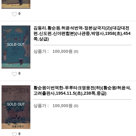
0
김동리.황순원.허윤석번역-정본삼국지(2)(대강대전
편.신도편.신야편합본)(나관중,박영사,1958(초),454
쪽,상급)
상품가 :
100,000원
(0)
0
황순원이번역한-푸루타크영웅전(하)(황순원/허윤석,
고려출판사,1954.11.5(초),238쪽,중급)
상품가 :
100,000원
(0)
0