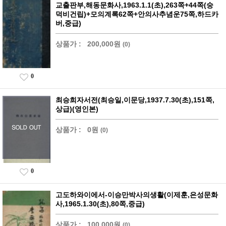
교출판부,해동문화사,1963.1.1(초),263쪽+44쪽(숭
덕비건립)+모의계록62쪽+안의사추념운75쪽,하드카
버,중급)
상품가 :
200,000원
(0)
0
최승희자서전(최승일,이문당,1937.7.30(초),151쪽,
상급)(영인본)
상품가 :
0원
(0)
0
고도하와이에서-이승만박사의생활(이제훈,은성문화
사,1965.1.30(초),80쪽,중급)
상품가 :
100,000원
(0)