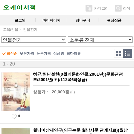
카테고리
검색
로그인
마이페이지
장바구니
관심상품
교육/인물
인물전기
최신순
낮은가격
높은가격
상품명
최다리뷰
1 - 20
허균,허난설헌(9월의문화인물,2001년)(문화관광
부/2001년(초)/112쪽/최상급)
상품가 :
20,000원
(0)
0
월남이상재연구(연구논문,월남시문,관계자료)(월남