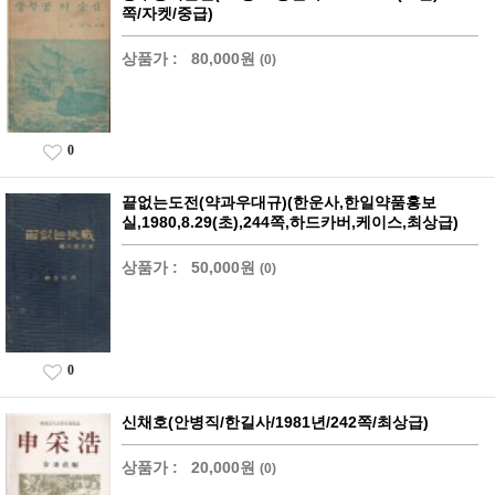
쪽/자켓/중급)
상품가 :
80,000원
(0)
0
끝없는도전(약과우대규)(한운사,한일약품홍보
실,1980,8.29(초),244쪽,하드카버,케이스,최상급)
상품가 :
50,000원
(0)
0
신채호(안병직/한길사/1981년/242쪽/최상급)
상품가 :
20,000원
(0)