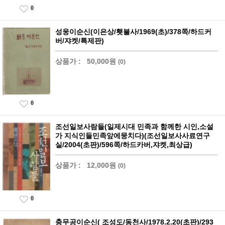
0
성웅이순신(이은상/횃불사/1969(초)/378쪽/하드커
버/쟈켓/특제판)
상품가 :
50,000원
(0)
0
조선일보사람들(일제시대 민족과 함께한 시인,소설
가 지식인들민족앞에뭉치다)(조선일보사사료연구
실/2004(초판)/596쪽/하드카버,쟈켓,최상급)
상품가 :
12,000원
(0)
0
충무공이순신( 조성도/동천사/1978.2.20(초판)/293