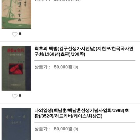
0
최후의 백범(김구선생가시던날)(지헌모/한국국사연
구회/1960년(초판)/190쪽)
상품가 :
50,000원
(0)
0
나의일생(백남훈/백남훈선생기념사업회/1968(초
판)/352쪽/하드카버/케이스/최상급)
상품가 :
50,000원
(0)