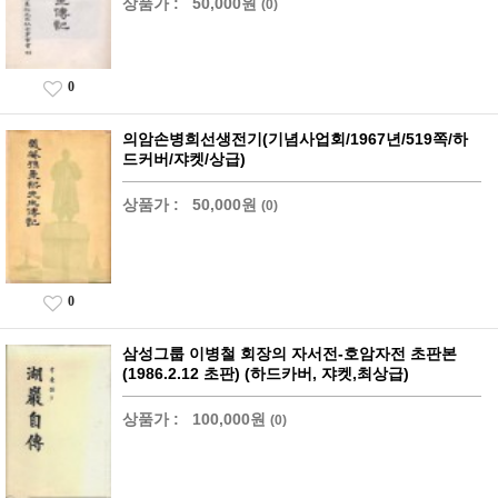
상품가 :
50,000원
(0)
0
의암손병희선생전기(기념사업회/1967년/519쪽/하
드커버/쟈켓/상급)
상품가 :
50,000원
(0)
0
삼성그룹 이병철 회장의 자서전-호암자전 초판본
(1986.2.12 초판) (하드카버, 쟈켓,최상급)
상품가 :
100,000원
(0)