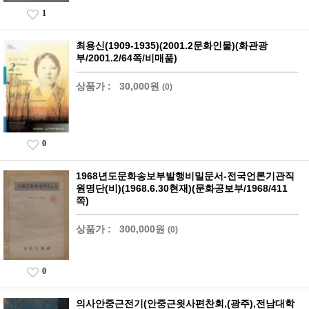
1
최용신(1909-1935)(2001.2문화인물)(화관광
부/2001.2/64쪽/비매품)
상품가 :
30,000원
(0)
0
1968년도문화송보부발행비밀문서-전국언론기관직
원명단(비)(1968.6.30현재)(문화공보부/1968/411
쪽)
상품가 :
300,000원
(0)
0
의사안중근전기(안중근읫사편찬회,(광주),전남대학