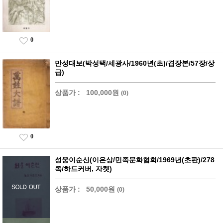
0
만성대보(박성택/세광사/1960년(초)/겹장본/57장/상
급)
상품가 :
100,000원
(0)
0
성웅이순신(이은상/민족문화협회/1969년(초판)/278
쪽/하드커버, 자켓)
상품가 :
50,000원
(0)