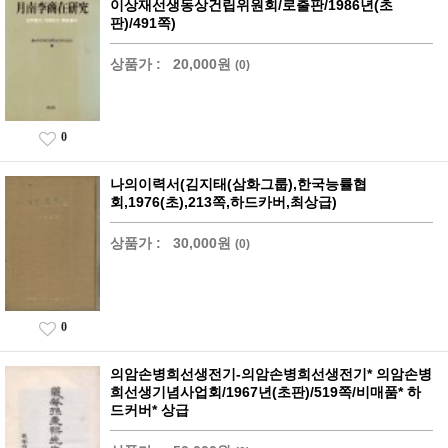
이상재선생동상건립위원회/로출판/1986년(초
판)/491쪽)
상품가 :
20,000원
(0)
0
나의이력서(김지태(삼화그룹),한국능률협
회,1976(초),213쪽,하드카버,최상급)
상품가 :
30,000원
(0)
0
의암손병희선생전기-의암손병희선생전기* 의암손병
희선생기념사업회/1967년(초판)/519쪽/비매품* 하
드커버* 상급