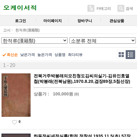
카테고리
검색
로그인
마이페이지
장바구니
관심상품
고서
한적류(漢籍類)
최신순
낮은가격
높은가격
상품명
최다리뷰
1 - 20
전북거주박봉래의모친청도김씨의실기-김유인효열
첩(박봉래(전북남원),1970.8.20,겹장89장,5침선장)
상품가 :
100,000원
(0)
0
하동정씨세적실록(한적,정창석,1935.11.5(초),57장,