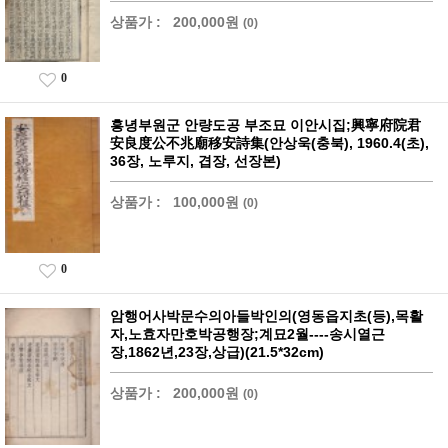
상품가 :
200,000원
(0)
0
흥녕부원군 안량도공 부조묘 이안시집;興寧府院君
安良度公不兆廟移安詩集(안상욱(충북), 1960.4(초),
36장, 노루지, 겹장, 선장본)
상품가 :
100,000원
(0)
0
암행어사박문수의아들박인의(영동읍지초(등),목활
자,노효자만호박공행장;계묘2월----송시열근
장,1862년,23장,상급)(21.5*32cm)
상품가 :
200,000원
(0)