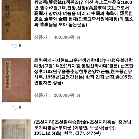
쌍절록(雙節錄)1책완질(김양선,今上三年癸亥;1803
년,권수+2권,1책,겹장,선장)(高麗末의 文臣으로서
高麗가 망하자 벼슬을 버리고 中國과 海島에 隱居한
忠臣 金濟와 金澍 형제(안동고죽서원에제향)의 遺文
과 遺事들을 모아 놓은문집)
상품가 :
400,000원
(0)
0
최치원의저서현토고운선생경학대장(내제;유설경학
대장)(3권1책완)(최치원,통일신라시대(원본),선조탄
생후1102년무술중춘상한후손양해근술,현토중간유
사록, 1958년(교정간행본),한적,겹장,선장,총105장,
연활자본,상급)
상품가 :
200,000원
(0)
0
(조선지리)조선환여승람(全)-조선지리총설+충청남
도지리총설+부여군 (이병연, 보문사(공주),
1931.12.5(초), 한적, 겹장, 선장본)