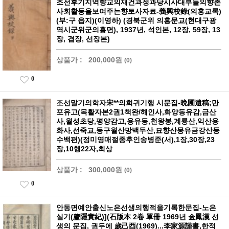
조선후기지역향교의재건과정과당시사대부들의향촌
사회활동을보여주는향토사자료-義興校錄(의흥교록)
(부:구 읍지)(이영하) (경북군위 의흥문교(현대구광
역시군위군의흥면), 1937년, 석인본, 12장, 59장, 13
장, 겹장, 선장본)
상품가 :
200,000원
(0)
0
조선말기의학자宋**의희귀기행 시문집-晩圃遺稿;만
포유고(목활자본2권1책완/해인사,화양동유감,금산
사,월성초당,평양감고,용유동,천왕봉,계룡산,익산용
화사,선죽교,등구월산망백두산,묘향산몽유금강산등
수백편)(정미영매절종후인송병준(서),1장,30장,23
장,10행22자,최상
상품가 :
300,000원
(0)
0
안동면예안출신노은선생의행적을기록한문집-노은
실기(蘆隱實紀)](石版本 2卷 單冊 1969년 金鳳漢 선
생의 문집, 권두에 歲己酉(1969)...李家源謹書,한적