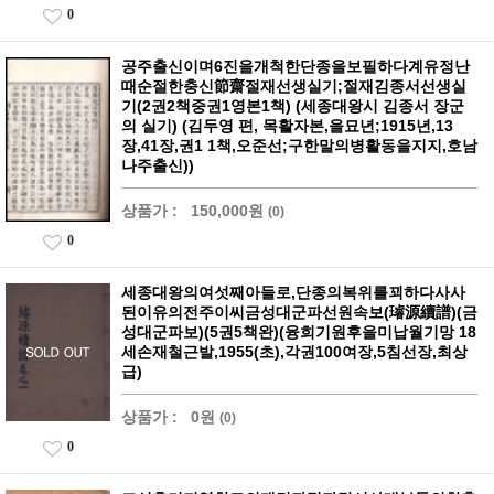
0
공주출신이며6진을개척한단종을보필하다계유정난
때순절한충신節齋절재선생실기;절재김종서선생실
기(2권2책중권1영본1책) (세종대왕시 김종서 장군
의 실기) (김두영 편, 목활자본,을묘년;1915년,13
장,41장,권1 1책,오준선;구한말의병활동을지지,호남
나주출신))
상품가 :
150,000원
(0)
0
세종대왕의여섯째아들로,단종의복위를꾀하다사사
된이유의전주이씨금성대군파선원속보(璿源續譜)(금
성대군파보)(5권5책완)(융희기원후을미납월기망 18
세손재철근발,1955(초),각권100여장,5침선장,최상
급)
상품가 :
0원
(0)
0