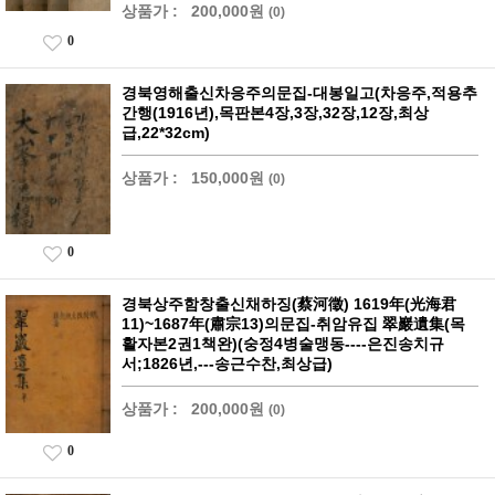
상품가 :
200,000원
(0)
0
경북영해출신차응주의문집-대봉일고(차응주,적용추
간행(1916년),목판본4장,3장,32장,12장,최상
급,22*32cm)
상품가 :
150,000원
(0)
0
경북상주함창출신채하징(蔡河徵) 1619年(光海君
11)~1687年(肅宗13)의문집-취암유집 翠巖遺集(목
활자본2권1책완)(숭정4병술맹동----은진송치규
서;1826년,---송근수찬,최상급)
상품가 :
200,000원
(0)
0