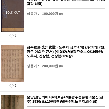
겹장,상급)
상품가 :
100,000원
(0)
0
광주호보(光州號譜) (노루지 상.하1책) (序:기해 7월,
전주 이회춘 근서) (이회춘(서)/광주호보소/1959년/
노루지, 겹장본, 선장본/126장)
상품가 :
200,000원
(0)
0
운남집(인의에지4책,8권4책)(광주정봉현의문집(광
주),1930(초),10권5책중8권4책,노루지,최상급)