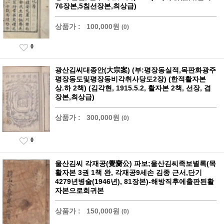
76장본,5침선장본,최상급)
상품가 :
100,000원
(0)
0
광산김씨대종안(大宗案) (부:평장동실적,목판화광주
평장동도및평장동비각취사당도2장) (한적활자본
상.하 2책) (김각현, 1915.5.2, 활자본 2책, 선장, 겹
장본,최상급)
상품가 :
300,000원
(0)
0
울산김씨 각재공(覺齎公) 파보;울산김씨족보별록(목
활자본 3권 1책 완, 각재공9세손 김종 근서,단기
4279년병술(1946년), 81장본)-해방직후에출판된활
자본으로희귀본
상품가 :
150,000원
(0)