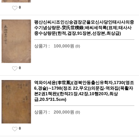
0
평산신씨시조인신숭겸장군을모신사당인태사사의중
수기념상량문-裵氏世積錄;배씨세적록(표제;태사사
중수상량문(한적,겹장,91장본,선장본,최상급)
상품가 :
100,000원
(0)
0
역와이세윤(李世胤)(경북안동출신유학자,1730(영조
6,경술)∼1798(정조 22,무오))의문집-역와집(목활자
본2권1책완)(한적21장,42장,10행20자,최상
급,20.5*31.5cm)
상품가 :
200,000원
(0)
0