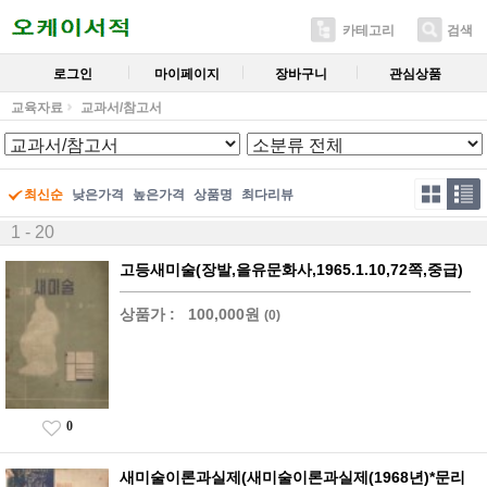
카테고리
검색
로그인
마이페이지
장바구니
관심상품
교육자료
교과서/참고서
최신순
낮은가격
높은가격
상품명
최다리뷰
1 - 20
고등새미술(장발,을유문화사,1965.1.10,72쪽,중급)
상품가 :
100,000원
(0)
0
새미술이론과실제(새미술이론과실제(1968년)*문리