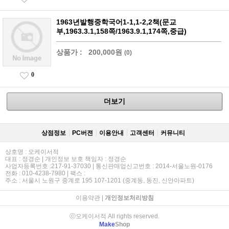
1963년발행중학국어1-1,1-2,2책(문교
부,1963.3.1,158쪽/1963.9.1,174쪽,중급)
상품가 :
200,000원
(0)
0
더보기
상점정보
PC버젼
이용안내
고객센터
커뮤니티
상호명 : 오케이서적
대표 : 정경순 | 개인정보 보호 책임자 : 정경순
사업자등록번호 :217-91-37030 | 통신판매업신고번호 : 2014-서울노원-0176
전화 : 010-4238-7980 | 팩스 :
주소 : 서울시 노원구 중계로 195 107-1201 (중계동, 동진, 신안아파트)
이용약관
|
개인정보처리방침
ⓒ오케이서적 All rights reserved.
Make
Shop