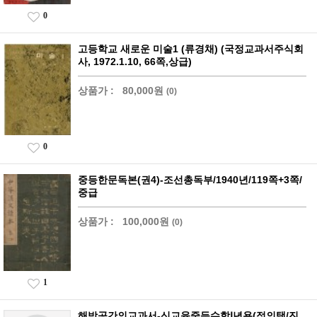
0
고등학교 새로운 미술1 (류경채) (국정교과서주식회
사, 1972.1.10, 66쪽,상급)
상품가 :
80,000원
(0)
0
중등한문독본(권4)-조선총독부/1940년/119쪽+3쪽/
중급
상품가 :
100,000원
(0)
1
해방공간의교과서-신교육중등수학Ⅰ년용(정의택/진