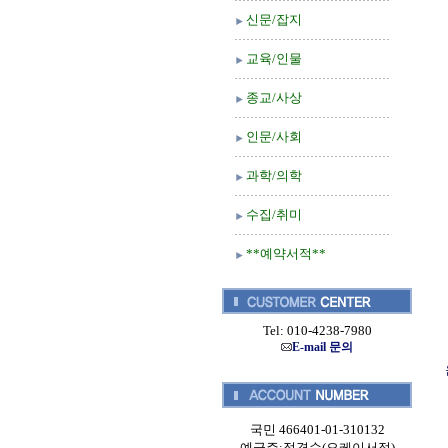
신문/잡지
교육/인물
종교/사상
인문/사회
과학/의학
수집/취미
**예약서적**
Tel: 010-4238-7980
E-mail 문의
국민 466401-01-310132
예금주:정경순(오케이서적)