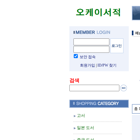
예
보안 접속
회원가입
|
ID/PW 찾기
검색
총 
고서
일본 도서
중국 도서