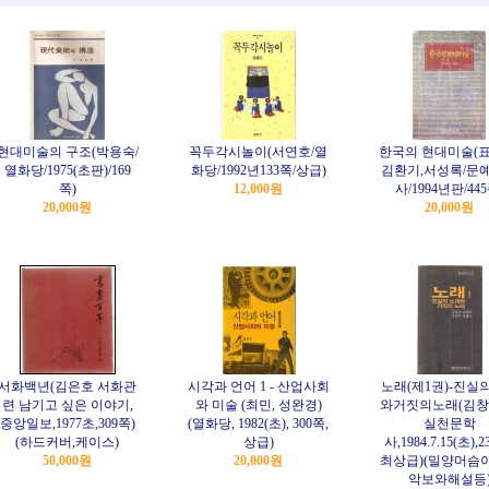
현대미술의 구조(박용숙/
꼭두각시놀이(서연호/열
한국의 현대미술(표
열화당/1975(초판)/169
화당/1992년133쪽/상급)
김환기,서성록/문
쪽)
12,000원
사/1994년판/445
20,000원
20,000원
서화백년(김은호 서화관
시각과 언어 1 - 산업사회
노래(제1권)-진실
련 남기고 싶은 이야기,
와 미술 (최민, 성완경)
와거짓의노래(김창
중앙일보,1977초,309쪽)
(열화당, 1982(초), 300쪽,
실천문학
(하드커버,케이스)
상급)
사,1984.7.15(초),2
50,000원
20,000원
최상급)(밀양머슴
악보와해설등