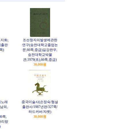
지화;
조선청자의발생에관한
예출판
연구(숭전대학교졸업논
쪽)
문,66쪽,중급)길강완우,
숭전대학교박물
관,1979(초),66쪽,중급)
30,000원
의노래
중국미술사(손정숙/형설
남외,
출판사/1987년판/327쪽/
하드커버/쟈켓)
36쪽,
30,000원
아리랑
)