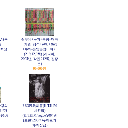
,대구
꽃무늬+문자+분청+태극
중
+가면+장석+규방+화장
쪽,최상
+부채-동양문양이야기
(2~9,12,9책) (리디아,
2005년, 각권 212쪽, 겹장
본)
90,000원
국광의
PEOPLE;피플(K.T.KIM
선/가
사진집)
/166
(K.T.KIM/vogue/2004년
(초판)/200여쪽/하드카
버/최상급)