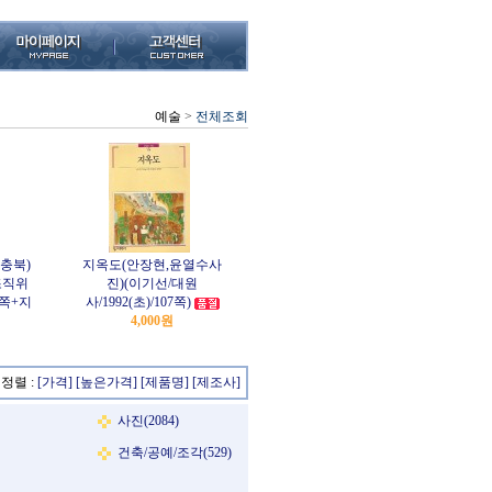
예술
>
전체조회
충북)
지옥도(안장현,윤열수사
조직위
진)(이기선/대원
여쪽+지
사/1992(초)/107쪽)
4,000원
정렬 :
[가격]
[높은가격]
[제품명]
[제조사]
사진(2084)
건축/공예/조각(529)