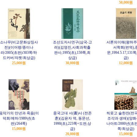
50,000원
소나무(비교문화상징사
조선도자사연구(삼국-고
서론의이해(왕허주
전)(이어령/종이나
려)(김영진,사회과학출
서학회(편역),
라/2005(초판)/303쪽/하
판사,1995(초),159쪽,최
문,1994.5.17,131
드커버/쟈켓/최상급)
상급)
급)
25,000원
30,000원
12,000원
음악가의 만년과 죽음(이
중국고대 서(書)사 (전존
씩웃고 술한잔(전
덕희/예하/1989년(초
훈)(김윤자 역, 동문선,
조각과 생애)(양화
판)/264쪽)
1990(초),223쪽+도판,상
나아트/2000년(초판)
15,000원
급)
쪽/최상급)
20,000원
15,000원