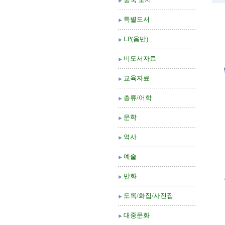
특별도서
LP(음반)
비도서자료
교육자료
총류/어학
문학
역사
예술
만화
도록/화집/사진집
대중문화