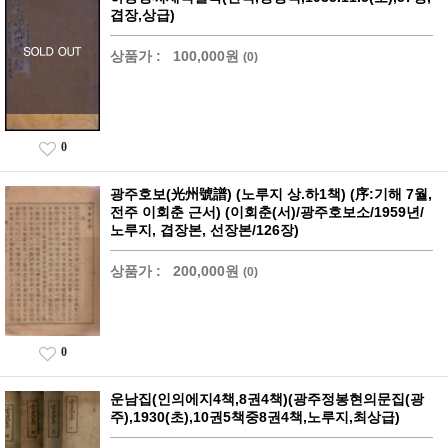
겹장,상급)
상품가 :
100,000원
(0)
0
광주호보(光州號譜) (노루지 상.하1책) (序:기해 7월,
전주 이회춘 근서) (이회춘(서)/광주호보소/1959년/
노루지, 겹장본, 선장본/126장)
상품가 :
200,000원
(0)
0
운남집(인의에지4책,8권4책)(광주정봉현의문집(광
주),1930(초),10권5책중8권4책,노루지,최상급)