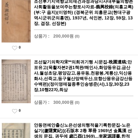
조선후기지역향교의재건과정과당시사대부들의향촌
사회활동을보여주는향토사자료-義興校錄(의흥교록)
(부:구 읍지)(이영하) (경북군위 의흥문교(현대구광
역시군위군의흥면), 1937년, 석인본, 12장, 59장, 13
장, 겹장, 선장본)
상품가 :
200,000원
(0)
0
조선말기의학자宋**의희귀기행 시문집-晩圃遺稿;만
포유고(목활자본2권1책완/해인사,화양동유감,금산
사,월성초당,평양감고,용유동,천왕봉,계룡산,익산용
화사,선죽교,등구월산망백두산,묘향산몽유금강산등
수백편)(정미영매절종후인송병준(서),1장,30장,23
장,10행22자,최상
상품가 :
300,000원
(0)
0
안동면예안출신노은선생의행적을기록한문집-노은
실기(蘆隱實紀)](石版本 2卷 單冊 1969년 金鳳漢 선
생의 문집, 권두에 歲己酉(1969)...李家源謹書,한적