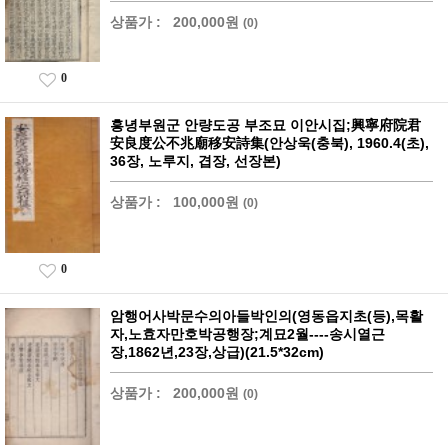
상품가 :
200,000원
(0)
0
흥녕부원군 안량도공 부조묘 이안시집;興寧府院君
安良度公不兆廟移安詩集(안상욱(충북), 1960.4(초),
36장, 노루지, 겹장, 선장본)
상품가 :
100,000원
(0)
0
암행어사박문수의아들박인의(영동읍지초(등),목활
자,노효자만호박공행장;계묘2월----송시열근
장,1862년,23장,상급)(21.5*32cm)
상품가 :
200,000원
(0)