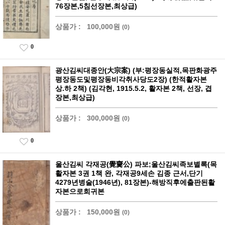
76장본,5침선장본,최상급)
상품가 :
100,000원
(0)
0
광산김씨대종안(大宗案) (부:평장동실적,목판화광주
평장동도및평장동비각취사당도2장) (한적활자본
상.하 2책) (김각현, 1915.5.2, 활자본 2책, 선장, 겹
장본,최상급)
상품가 :
300,000원
(0)
0
울산김씨 각재공(覺齎公) 파보;울산김씨족보별록(목
활자본 3권 1책 완, 각재공9세손 김종 근서,단기
4279년병술(1946년), 81장본)-해방직후에출판된활
자본으로희귀본
상품가 :
150,000원
(0)