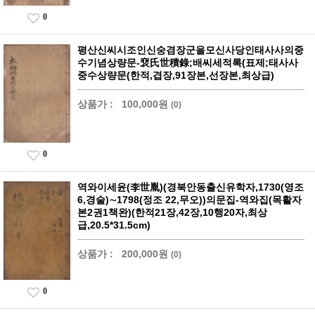
0
평산신씨시조인신숭겸장군을모신사당인태사사의중
수기념상량문-裵氏世積錄;배씨세적록(표제;태사사
중수상량문(한적,겹장,91장본,선장본,최상급)
상품가 :
100,000원
(0)
0
역와이세윤(李世胤)(경북안동출신유학자,1730(영조
6,경술)∼1798(정조 22,무오))의문집-역와집(목활자
본2권1책완)(한적21장,42장,10행20자,최상
급,20.5*31.5cm)
상품가 :
200,000원
(0)
0