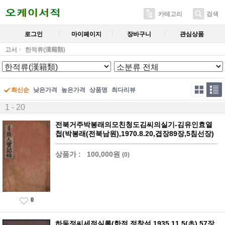
카테고리
검색
로그인
마이페이지
장바구니
관심상품
고서
한적류(漢籍類)
최신순
낮은가격
높은가격
상품명
최다리뷰
1 - 20
전북거주박봉래의모친청도김씨의실기-김유인효열
첩(박봉래(전북남원),1970.8.20,겹장89장,5침선장)
상품가 :
100,000원
(0)
0
하동정씨세적실록(한적,정창석,1935.11.5(초),57장,