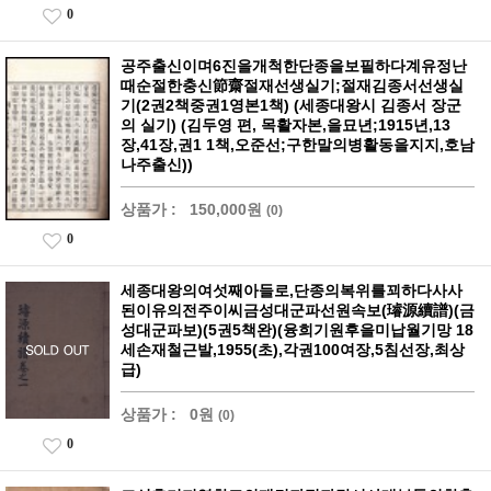
0
공주출신이며6진을개척한단종을보필하다계유정난
때순절한충신節齋절재선생실기;절재김종서선생실
기(2권2책중권1영본1책) (세종대왕시 김종서 장군
의 실기) (김두영 편, 목활자본,을묘년;1915년,13
장,41장,권1 1책,오준선;구한말의병활동을지지,호남
나주출신))
상품가 :
150,000원
(0)
0
세종대왕의여섯째아들로,단종의복위를꾀하다사사
된이유의전주이씨금성대군파선원속보(璿源續譜)(금
성대군파보)(5권5책완)(융희기원후을미납월기망 18
세손재철근발,1955(초),각권100여장,5침선장,최상
급)
상품가 :
0원
(0)
0