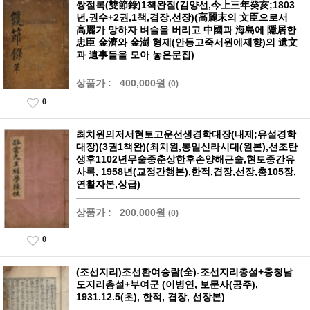
쌍절록(雙節錄)1책완질(김양선,今上三年癸亥;1803
년,권수+2권,1책,겹장,선장)(高麗末의 文臣으로서
高麗가 망하자 벼슬을 버리고 中國과 海島에 隱居한
忠臣 金濟와 金澍 형제(안동고죽서원에제향)의 遺文
과 遺事들을 모아 놓은문집)
상품가 :
400,000원
(0)
0
최치원의저서현토고운선생경학대장(내제;유설경학
대장)(3권1책완)(최치원,통일신라시대(원본),선조탄
생후1102년무술중춘상한후손양해근술,현토중간유
사록, 1958년(교정간행본),한적,겹장,선장,총105장,
연활자본,상급)
상품가 :
200,000원
(0)
0
(조선지리)조선환여승람(全)-조선지리총설+충청남
도지리총설+부여군 (이병연, 보문사(공주),
1931.12.5(초), 한적, 겹장, 선장본)