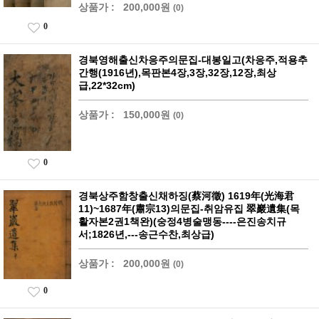
상품가 :
200,000원
(0)
0
경북영해출신차응주의문집-대봉일고(차응주,적용추
간행(1916년),목판본4장,3장,32장,12장,최상
급,22*32cm)
상품가 :
150,000원
(0)
0
경북상주함창출신채하징(蔡河徵) 1619年(光海君
11)~1687年(肅宗13)의문집-취암유집 翠巖遺集(목
활자본2권1책완)(숭정4병술맹동----은진송치규
서;1826년,---송근수찬,최상급)
상품가 :
200,000원
(0)
0