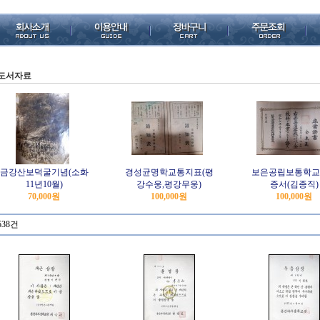
도서자료
금강산보덕굴기념(소화
경성균명학교통지표(평
보은공립보통학교
11년10월)
강수웅,평강무웅)
증서(김종직)
70,000원
100,000원
100,000원
538건