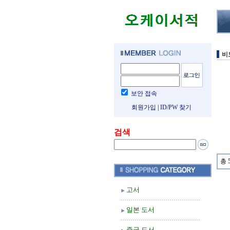
비
보안 접속
회원가입
|
ID/PW 찾기
검색
총 
고서
일본 도서
중국 도서