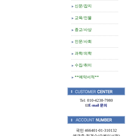
신문/잡지
교육/인물
종교/사상
인문/사회
과학/의학
수집/취미
**예약서적**
Tel: 010-4238-7980
E-mail 문의
국민 466401-01-310132
예금주:정경순(오케이서적)