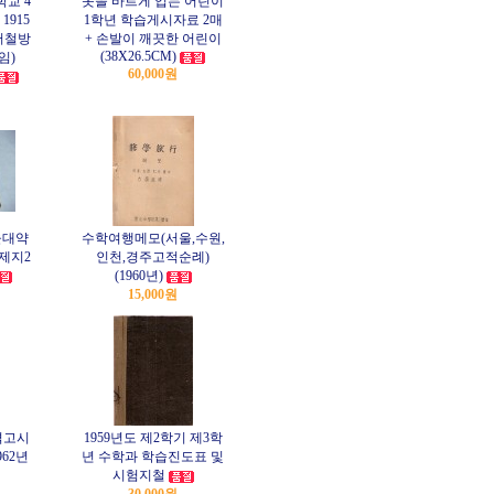
교 4
옷을 바르게 입는 어린이
915
1학년 학습게시자료 2매
국어철방
+ 손발이 깨끗한 어린이
(38X26.5CM)
임)
60,000원
울대약
수학여행메모(서울,수원,
문제지2
인천,경주고적순례)
(1960년)
15,000원
격고시
1959년도 제2학기 제3학
62년
년 수학과 학습진도표 및
시험지철