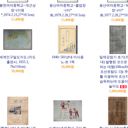
봉천여자중학교<개근상
용산여자중학교<졸업장
용산여자중학교<
장>(이원
>(이*
장>(이*
*,1974.2.23,27*19.5cm)
화,1979.2.28,27*19.5cm)
화,1977.2.28,27*19
15,000원
15,000원
15,000원
세계인구밀도지도 (지도
1940~501년대 미사용
일제강점기 초기(19
출판사, 1955.3,
노-트 1책
대) 발행된 것으로
76x110cm)
20,000원
되는 대형(108cmX6
50,000원
조선유람도 1장-
를 이용하여 조선
습득하는데 도움이
놀이도
1,000,000원