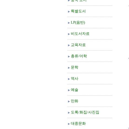
특별도서
LP(음반)
비도서자료
교육자료
총류/어학
문학
역사
예술
만화
도록/화집/사진집
대중문화