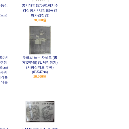
우등상
홍익대학1975년1학기수
강신청서+시간표(동양
.5cm)
화가김천영)
20,000원
10년
붓글씨 쓰는 자세도 (書
 추정
方姿勢圖) (일제강점기)
1cm)
(서방신지도 부록)
(63X47cm)
주사위
50,000원
지리를
 되는