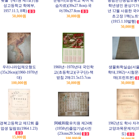
"횃불" (제1권 제1호) (광
눈팽이(초등학교 국어 학
충남논산공립보통학
성고등학교 학예부,
습자료)(39x27.8cm)-국
학년생인 윤상기가 1
1957.11.5, 8쪽)
어/39x27.8cm
년 12월 사용한 
50,000원
30,000원
초고장 1책(노트
(1915.1.10발행)
50,000원
우리나라입체모형도
1960년~1970년대 국민학
생물화학실습(서
(35x26cm)(1960-1970년
교(초등학교)(구구단)-책
학대,1962)+시험
대)
받침 2매/21.5x15.7cm
매(프린트본)
100,000원
50,000원
30,000원
경북고등학교 제12회 졸
阿峴和龍유치원 제24회
1962년도 학사 자
업생 일람표(1964.1.23)
(1958년)졸업기념사진
교양과목문제지(19
(23cmx29.5cm)
도)
15,000원
100,000원