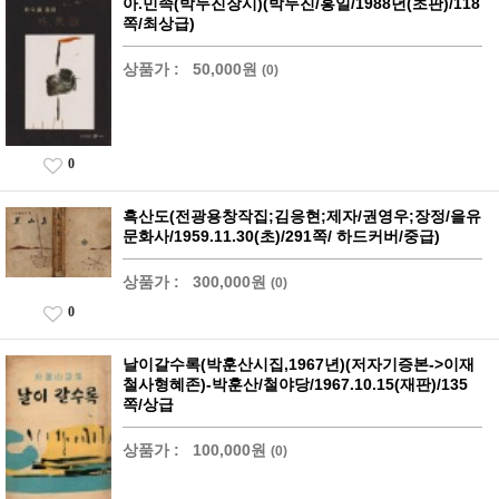
아.민족(박두진장시)(박두진/홍일/1988년(초판)/118
쪽/최상급)
상품가 :
50,000원
(0)
0
흑산도(전광용창작집;김응현;제자/권영우;장정/을유
문화사/1959.11.30(초)/291쪽/ 하드커버/중급)
상품가 :
300,000원
(0)
0
날이갈수록(박훈산시집,1967년)(저자기증본->이재
철사형혜존)-박훈산/철야당/1967.10.15(재판)/135
쪽/상급
상품가 :
100,000원
(0)