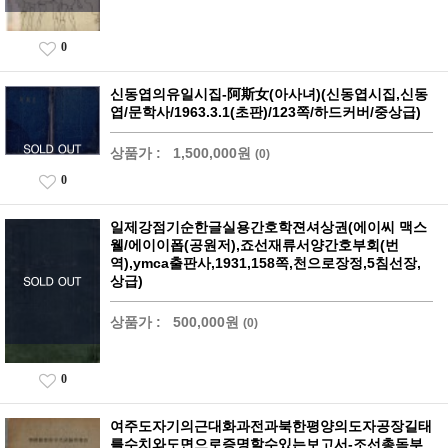
0
신동엽의유일시집-阿斯女(아사녀)(신동엽시집,신동
엽/문학사/1963.3.1(초판)/123쪽/하드커버/중상급)
상품가 :
1,500,000원
(0)
0
일제강점기순한글실용간호학젼셔상권(에이씨 맥스
웰/에이이폽(공원저),죠선재류서양간호부회(번
역),ymca출판사,1931,158쪽,천으로장정,5침선장,
상급)
상품가 :
500,000원
(0)
0
여주도자기의근대화과전과북한평양의도자공장길태
를수치와도면으로증명할수있는보고서-조선총독부