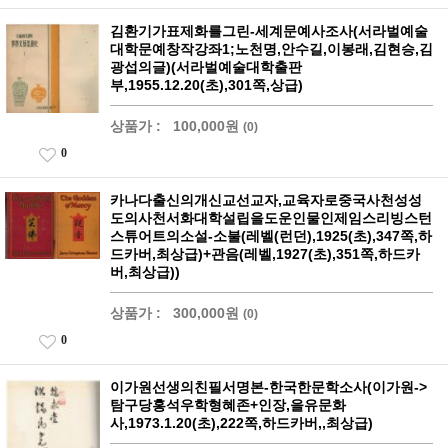
김환기가표제화를그린-세계문예사조사(서라벌예술
대학문예창작강좌1;노천명,안수길,이봉래,김현승,김
광섭의글)(서라벌예술대학출판
부,1955.12.20(초),301쪽,상급)
상품가 :
100,000원
(0)
0
카나다출신의개신교선교자,교육자로중국사천성성
도의사천서화대학설립을도운인물인제임스리빙스턴
스튜어트의소설-소불(레벨(런던),1925(초),347쪽,하
드카버,최상급)+관음(레벨,1927(초),351쪽,하드카
버,최상급))
상품가 :
300,000원
(0)
0
이가원선생의친필서명본-한국한문학소사(이가원->
탐구당홍석우학형혜존+인장,을유문화
사,1973.1.20(초),222쪽,하드카버,,최상급)