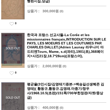
행된시집,상급)
상품가 :
300,000원
(0)
0
한국과 프랑스 선교사들-La Corée et les
missionnaires français,INTRODUCTION SUR LE
PAYS, LES MOEURS ET LES COUTUMES PAR
CHARLES DALLET.(Adrien Launay 라우나이 아
드리엔Tours, Mame, s.d(파리),1901(초),368페이
지+사진21장,18.7*28cm)(프랑스어),
상품가 :
2,000,000원
(0)
0
평균율(3인시집/김영태기증본->백승길선생혜존 김
영태)( 황동규,황동규.김영래.마종기/창우
사/1968.10.5(초판)/151쪽/700부한정판/자켓/중상
급)
상품가 :
400,000원
(0)