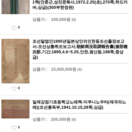
1책(안춘근,성진문화사,1972.2.25(초),270쪽,하드카
버,상급)(300부한정판)
상품가 :
100,000원
(0)
0
조선말엽인1895년일본상인의인천등조선출장보고
서-조선상황취조보고서;朝鮮商況取調報告書(服部種
次郞,기간;1895,4.6~5.25,인천,원산등,198쪽,중상
급)
상품가 :
15,000,000원
(0)
0
일제강점기초등학교노래책-미쿠니노우타(제국의노
래)(조선총독부,1941.10.15,28쪽,상급)
상품가 :
200,000원
(0)
0