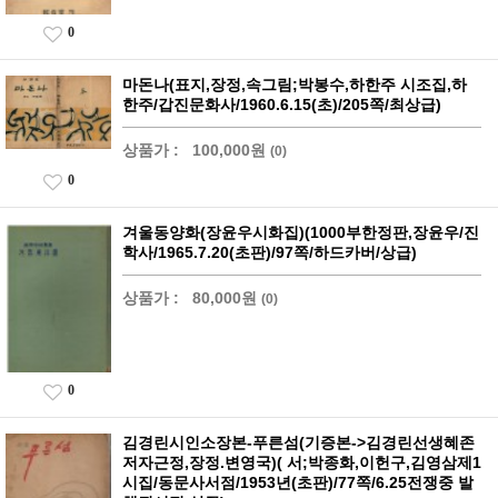
0
마돈나(표지,장정,속그림;박봉수,하한주 시조집,하
한주/갑진문화사/1960.6.15(초)/205쪽/최상급)
상품가 :
100,000원
(0)
0
겨울동양화(장윤우시화집)(1000부한정판,장윤우/진
학사/1965.7.20(초판)/97쪽/하드카버/상급)
상품가 :
80,000원
(0)
0
김경린시인소장본-푸른섬(기증본->김경린선생혜존
저자근정,장정.변영국)( 서;박종화,이헌구,김영삼제1
시집/동문사서점/1953년(초판)/77쪽/6.25전쟁중 발