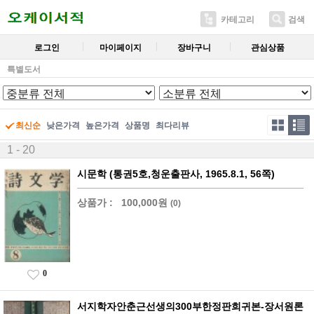
카테고리
검색
로그인
마이페이지
장바구니
관심상품
특별도서
최신순
낮은가격
높은가격
상품명
최다리뷰
1 - 20
시문학 (통권5호,청운출판사, 1965.8.1, 56쪽)
상품가 :
100,000원
(0)
0
서지학자안춘근선생의300부한정판희귀본-장서원론