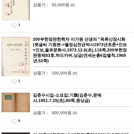
상품가 :
50,000원
(0)
3
200부한정판한학자 이가원 선생의 "옥류산장시화
(붓글씨 기증본->월정심찬균박사1973년초춘+인보
+인보,을유문화사,1972.12.6(초),118쪽,200부한정
판중제83호,하드카버,상급)연세논총6집별칙,1969
년,52쪽)
상품가 :
100,000원
(0)
1
김춘수시집-소묘집;기旗(김춘수,문예
사,1951.7.25(초),80쪽,중상급)
상품가 :
800,000원
(0)
0