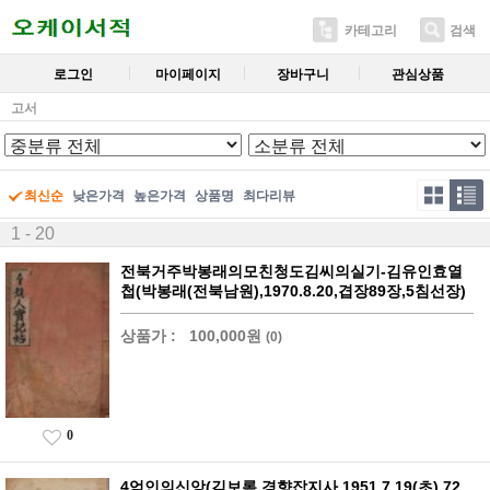
카테고리
검색
로그인
마이페이지
장바구니
관심상품
고서
최신순
낮은가격
높은가격
상품명
최다리뷰
1 - 20
전북거주박봉래의모친청도김씨의실기-김유인효열
첩(박봉래(전북남원),1970.8.20,겹장89장,5침선장)
상품가 :
100,000원
(0)
0
4억인의신앙(김보록,경향잡지사,1951.7.19(초),72