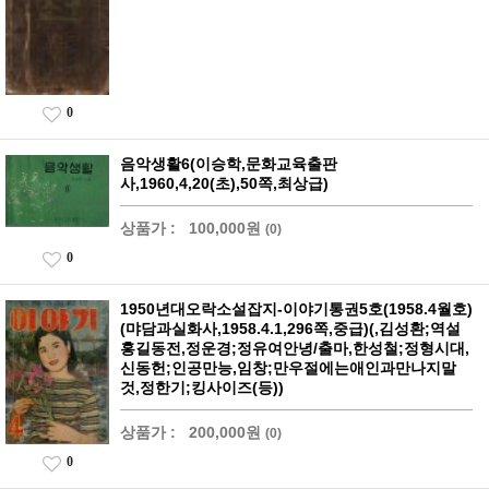
0
음악생활6(이승학,문화교육출판
사,1960,4,20(초),50쪽,최상급)
상품가 :
100,000원
(0)
0
1950년대오락소설잡지-이야기통권5호(1958.4월호)
(먀담과실화사,1958.4.1,296쪽,중급)(,김성환;역설
홍길동전,정운경;정유여안녕/출마,한성철;정형시대,
신동헌;인공만능,임창;만우절에는애인과만나지말
것,정한기;킹사이즈(등))
상품가 :
200,000원
(0)
0