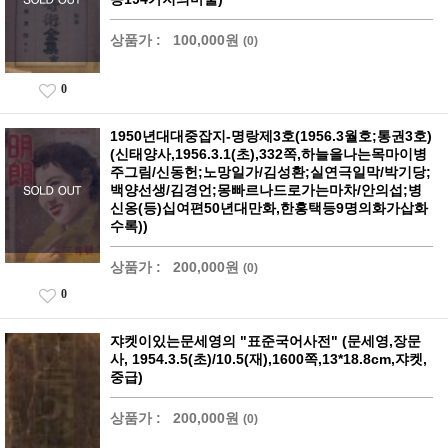
상품가 :
100,000원
(0)
0
1950년대대중잡지-명랑제3호(1956.3월호;통권3호)
(신태양사,1956.3.1(초),332쪽,하늘을나는목마이병
주그림/신동헌;노망일가/김성환;실연극일막/박기당;
백양선생/김경언;몽빠르나드로가는마차/안의섭;병
신옹(등)십여편50년대만화,한홍택등9명의화가삽화
수록))
상품가 :
200,000원
(0)
0
쟈켓이있는문세영의 "표준국어사전" (문세영,장문
사, 1954.3.5(초)/10.5(재),1600쪽,13*18.8cm,쟈켓,
중급)
상품가 :
200,000원
(0)