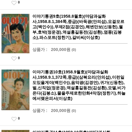
0
이야기통권9호(1958.8월호)(먀담과실화
사,1958.8.1,384쪽,중급)(바둑광(안의섭),요걸모르
고(백인수)),무제2점(김경언),해변만보(신동헌),월
부,호박(정운경),역설홍길동전(김성환),염풍(김봉
소),파스포트(정한기),갈비씨(이상호)
상품가 :
200,000원
(0)
0
이야기통권10호(1958.9월호)(먀담과실화
사,1958.9.1,372쪽,중급)(삼복요리(안의섭),이런일
도있을게야(백인수)),음악광(김경언),귀가(신동헌),
벌,신직업(정운경),역설홍길동전(김성환),모델,비가
온다(김봉소),물을주제로한만화4악장(정한기),하늘
에서맺은피서(이상호)
상품가 :
200,000원
(0)
0