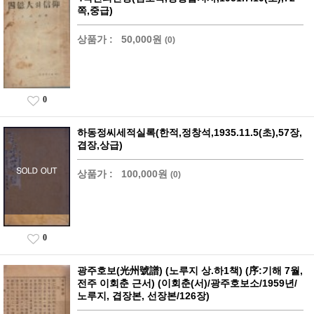
쪽,중급)
상품가 :
50,000원
(0)
0
하동정씨세적실록(한적,정창석,1935.11.5(초),57장,
겹장,상급)
상품가 :
100,000원
(0)
0
광주호보(光州號譜) (노루지 상.하1책) (序:기해 7월,
전주 이회춘 근서) (이회춘(서)/광주호보소/1959년/
노루지, 겹장본, 선장본/126장)