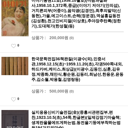
이야기통권11호(1958.10월호)(먀담과실화
사,1958.10.1,372쪽,중급)(이야기 저야기(안의섭),
거치른피부(어중이),음악광(김경언),최후의발악(신
동헌),가을,에고이스트,손해(정운경),역설홍길동전
(김성환),천고인비지절(이상호),추야장추탄록(정한
기),도대체가(한성철)등)
상품가 :
200,000원
(0)
0
한국문학전집36책완질(이광수(외),민중서
관,1958.12.15(초)~1959.11.20(초),각권500쪽내외,
하드카버,케이스,최상급)(이광수,김동인,심훈,김유
정,박종화,채만식,황순원,김동리,최남선,한용운,윤동
주,김소월,박용철,김영랑등)
상품가 :
500,000원
(0)
0
실지응용신비기술전집(全)(중흥서관편집부,편
찬,1923.10.5(초),54쪽,한글본)(일제강점기마술책;
생계란을물에뜨게하는법,동전을기둥에부착하는법
등194가지의마술)