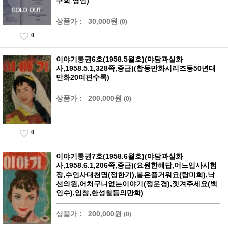
구회 영인)
상품가 :
30,000원
(0)
0
이야기통권6호(1958.5월호)(먀담과실화
사,1958.5.1,328쪽,중급)(합동만화시리즈등50년대
만화20여편수록)
상품가 :
200,000원
(0)
0
이야기통권7호(1958.6월호)(먀담과실화
사,1958.6.1,206쪽,중급)(요원한해답,어느입사시험
장,수인사대천명(정한기),봄은즐거워요(탐미희),낙
선의원,어처구니없는이야기(정운경),젯겨주세요(백
인수),임창,한성철등의만화)
상품가 :
200,000원
(0)