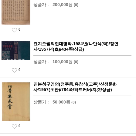
상품가 :
200,000원
(0)
0
죠지오웰의현대명작-1984년(나만식(역)/정연
사/1957년(초)/434쪽/상급)
상품가 :
100,000원
(0)
0
진본청구영언(정주동,유창식(교주)/신생문화
사/1957(초판)/784쪽/하드커버/쟈켓/상급)
상품가 :
50,000원
(0)
0