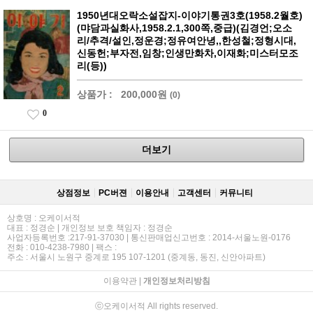
1950년대오락소설잡지-이야기통권3호(1958.2월호)
(먀담과실화사,1958.2.1,300쪽,중급)(김경언;오소
리/추격/설인,정운경;정유여안녕,,한성철;정형시대,
신동헌;부자전,임창;인생만화차,이재화;미스터모조
리(등))
상품가 :
200,000원
(0)
0
더보기
상점정보
PC버젼
이용안내
고객센터
커뮤니티
상호명 : 오케이서적
대표 : 정경순 | 개인정보 보호 책임자 : 정경순
사업자등록번호 :217-91-37030 | 통신판매업신고번호 : 2014-서울노원-0176
전화 : 010-4238-7980 | 팩스 :
주소 : 서울시 노원구 중계로 195 107-1201 (중계동, 동진, 신안아파트)
이용약관
|
개인정보처리방침
ⓒ오케이서적 All rights reserved.