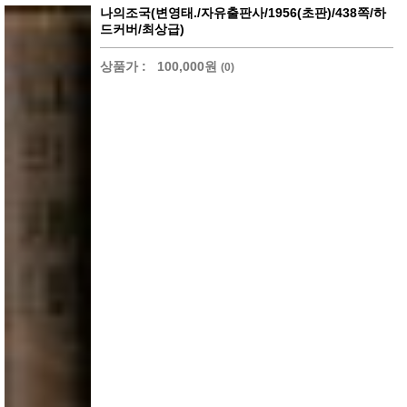
나의조국(변영태./자유출판사/1956(초판)/438쪽/하
드커버/최상급)
상품가 :
100,000원
(0)