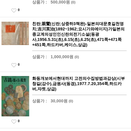
상품가 :
500,000원
(0)
0
친란;親鸞(신란;상중하3책완)-일본의대문호길천영
치;吉川英治(1892~1962;요시가와에이지)가일본의
종교계의성인인신란의전기소설(동광
사,1956.5.31(초),6.15(초),6.25(초),471쪽+471쪽
+451쪽,하드카버,케이스,상급)
상품가 :
1,000,000원
(0)
0
화동개보에서현대까지 고전의수집방법과감상(시부
창길(감수),금원사(동경),1977.7.20,354쪽,하드카
버,쟈켓,상급)
상품가 :
30,000원
(0)
0