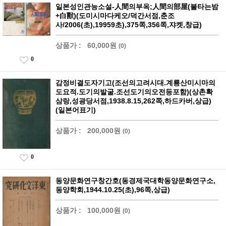
일본성인관능소설-人間의부옥;人間의部屋(불타는밤
+白獸)(도미시마다케오/덕간서점,춘조
사/2006(초),19959초),375쪽,356쪽,쟈켓,창급)
상품가 :
60,000원
(0)
0
감정비결도자기고(조선의고려시대.계룡산미시마의
도요적.도기의발굴.조선도기의오전등포함)(상촌확
삼랑,성광당서점,1938.8.15,262쪽,하드카버,상급)
(일본어표기)
상품가 :
200,000원
(0)
0
동양문화연구창간호(동경제국대학동양문화연구소,
동양학회,1944.10.25(초),96쪽,상급)
상품가 :
100,000원
(0)