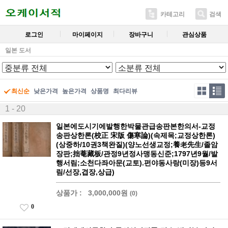
카테고리
검색
로그인
마이페이지
장바구니
관심상품
일본 도서
최신순
낮은가격
높은가격
상품명
최다리뷰
1 - 20
일본에도시기에발행한박물관급송판본한의서-교정
송판상한론(校正 宋版 傷寒論)(속제목;교정상한론)
(상중하/10권3책완질)(양노선생교정;養老先生/졸암
장판;拙菴藏板/관정9년정사맹동신준;1797년9월/발
행서림;소천다좌아문(교토).펀야동사랑(미장)등9서
림/선장,겹장,상급)
상품가 :
3,000,000원
(0)
0