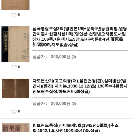
0
삼국통람도설2책(영인본1책+문화4년등원의창,원당
간이필사한필사본1책)(영인본;천명병오하동도서림
상재,106쪽,+원색지도5장,필사본;문화4년.藤原義
昶/源當幹,지도없슴,상급)
상품가 :
300,000원
(0)
0
다도본산기(고교의웅(저),율전천청(편),삼미방산(발
간사)(동경),자가본,1938.12.12(초),198쪽=다완등사
진도팡수십장,하드커버,최상급)
상품가 :
200,000원
(0)
0
렘브란트특집(신미술제5호(1942년1월호)(춘조
회,1942.1.5,사진100여쪽,47쪽,상급)