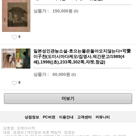
상품가 :
150,000원
(0)
0
일본성인관능소설-흐으는물은돌아오지않는다+可愛
이子챤(도미시마다케오/집영사,덕간문고/1989(4
쇄),1998((초),233쪽,302쪽,쟈켓,창급)
상품가 :
60,000원
(0)
0
더보기
상점정보
PC버젼
이용안내
고객센터
커뮤니티
상호명 : 오케이서적
대표 : 정경순 | 개인정보 보호 책임자 : 정경순