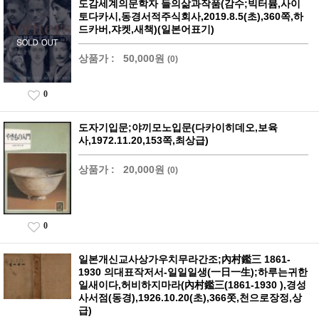
도감세계의문학자 들의삶과작품(감수;빅터븀,사이
토다카시,동경서적주식회사,2019.8.5(초),360쪽,하
드카버,쟈켓,새책)(일본어표기)
상품가 :
50,000원
(0)
0
도자기입문;야끼모노입문(다카이히데오,보육
사,1972.11.20,153쪽,최상급)
상품가 :
20,000원
(0)
0
일본개신교사상가우치무라간조;內村鑑三 1861-
1930 의대표작저서-일일일생(一日一生);하루는귀한
일새이다,허비하지마라(內村鑑三(1861-1930 ),경성
사서점(동경),1926.10.20(초),366쫏,천으로장정,상
급)