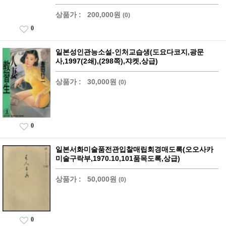
상품가 :
200,000원
(0)
0
일본성인관능소설-인처교습생(도요다코지,광문
사,1997(2쇄),(298쪽),쟈켓,상급)
상품가 :
30,000원
(0)
0
일본서화미술품전관입찰매립회경매도록(오오사카
미술구락부,1970.10,101품목도록,상급)
상품가 :
50,000원
(0)
0