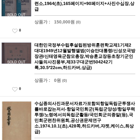
련소,1964(초),165페이지+90페이지+사진수십장,상
급
상품가 :
150,000원
(0)
0
대한민국정부수립후설립된방위훈련학교제1기제2
대대1949년12월발행앨범(이승만대통령/신성모국방
장관/신태영육군참모총장,박승훈교장등초창기군인
사들의사진풍부,제33구대군번504242기
록,30.5*22cm,하드카버,상급)
상품가 :
0원
(0)
0
수십종의사진과문서자료가포함되항일독립군투쟁사
를바로잡는저서-항일국민회군(독립군양성/항일무력
투쟁/노령에서의독립군활동/국민회군의종말(등),국
민회군편찬위원회,공산권문제연구
소,1974.10.1(초),428쪽,하드카버,쟈켓,케이스,최상
급)