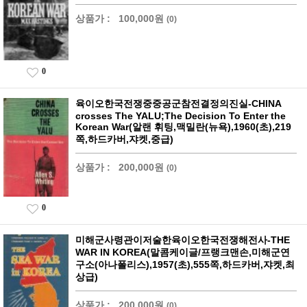
상품가 :
100,000원
(0)
0
육이오한국전쟁중중공군참전결정의진실-CHINA
crosses The YALU;The Decision To Enter the
Korean War(알랜 휘팅,맥밀란(뉴욕),1960(초),219
쪽,하드카버,쟈켓,중급)
상품가 :
200,000원
(0)
0
미해군사령관이저술한육이오한국전쟁해전사-THE
WAR IN KOREA(말콤케이글/프랭크맨손,미해군연
구소(아나폴리스),1957(초),555쪽,하드카버,쟈켓,최
상급)
상품가 :
200,000원
(0)