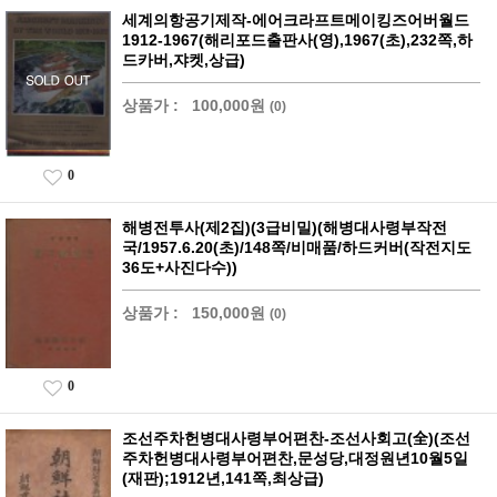
세계의항공기제작-에어크라프트메이킹즈어버월드
1912-1967(해리포드출판사(영),1967(초),232쪽,하
드카버,쟈켓,상급)
상품가 :
100,000원
(0)
0
해병전투사(제2집)(3급비밀)(해병대사령부작전
국/1957.6.20(초)/148쪽/비매품/하드커버(작전지도
36도+사진다수))
상품가 :
150,000원
(0)
0
조선주차헌병대사령부어편찬-조선사회고(全)(조선
주차헌병대사령부어편찬,문성당,대정원년10월5일
(재판);1912년,141쪽,최상급)