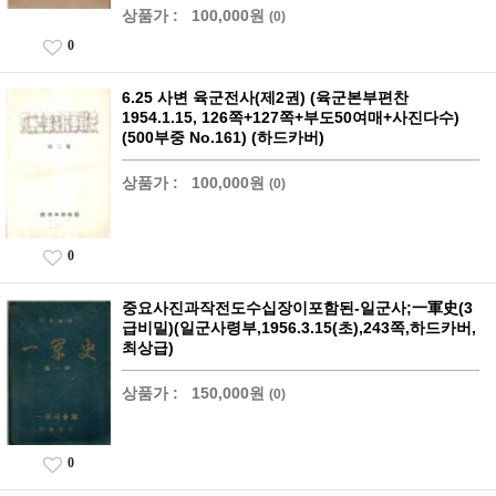
상품가 :
100,000원
(0)
0
6.25 사변 육군전사(제2권) (육군본부편찬
1954.1.15, 126쪽+127쪽+부도50여매+사진다수)
(500부중 No.161) (하드카버)
상품가 :
100,000원
(0)
0
중요사진과작전도수십장이포함된-일군사;一軍史(3
급비밀)(일군사령부,1956.3.15(초),243쪽,하드카버,
최상급)
상품가 :
150,000원
(0)
0