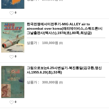
0
한국전쟁에서미전투기-MIG ALLEY air to
aircombat over korea(래리데이비스,스쿼드론/시
그날출판사(텍사스),1978(초),80쪽,최상급)
상품가 :
100,000원
(0)
0
그림으로보는6.25사변실기-북진통일(김규환,명신
사,1955.6.20(초),53쪽)
상품가 :
300,000원
(0)
0