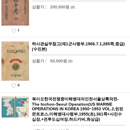
상품가 :
200,000원
(0)
1
하사관실무참고(제1군사령부,1966.7.1,285쪽,중급)
(수진본)
상품가 :
50,000원
(0)
0
육이오한국전쟁중미해병대의인천서울상륙작전-
The Inchon-Seoul Operation(US MARINE
OPERATIONS IN KOREA 1950~1953 VOL.2,린린
몬트로스,미해병대사령부,1955(초),361쪽+사진수
십장,+전투도십여장,하드카버,최상급)