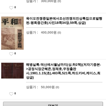
상품가 :
300,000원
(0)
0
육이오전쟁중일본에서조선전쟁의진상특집으로발행
된-평회증간호(사진18쪽34장,59쪽,상급)
상품가 :
400,000원
(0)
0
해병실록-덕산에서월남까지(상,하2책)(저자기증본-
>공정식장군혜존,정채호,우정출판
사,1981.1.15(초),483쪽,521쪽,하드카버,케이스,최
상급)
상품가 :
50,000원
(0)
0
더보기