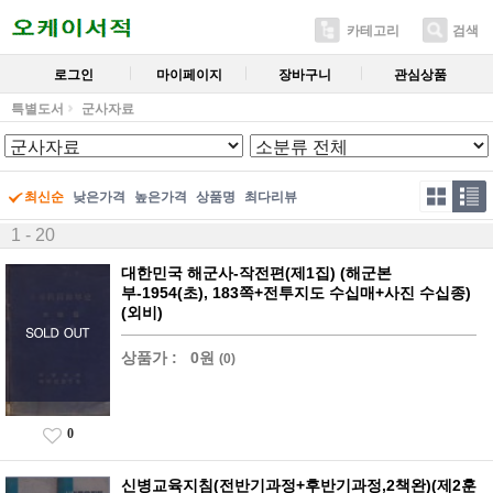
카테고리
검색
로그인
마이페이지
장바구니
관심상품
특별도서
군사자료
최신순
낮은가격
높은가격
상품명
최다리뷰
1 - 20
대한민국 해군사-작전편(제1집) (해군본
부-1954(초), 183쪽+전투지도 수십매+사진 수십종)
(외비)
상품가 :
0원
(0)
0
신병교육지침(전반기과정+후반기과정,2책완)(제2훈