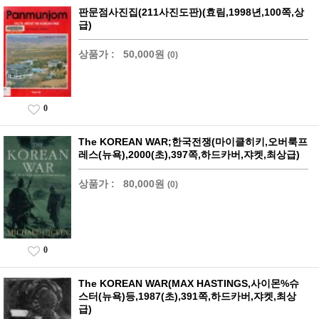
판문점사진집(211사진도판)(효림,1998년,100쪽,상
급)
상품가 :
50,000원
(0)
0
The KOREAN WAR;한국전쟁(마이클히키,오버룩프
레스(뉴욕),2000(초),397쪽,하드카버,쟈켓,최상급)
상품가 :
80,000원
(0)
0
The KOREAN WAR(MAX HASTINGS,사이몬%슈
스터(뉴욕)등,1987(초),391쪽,하드카버,쟈켓,최상
급)