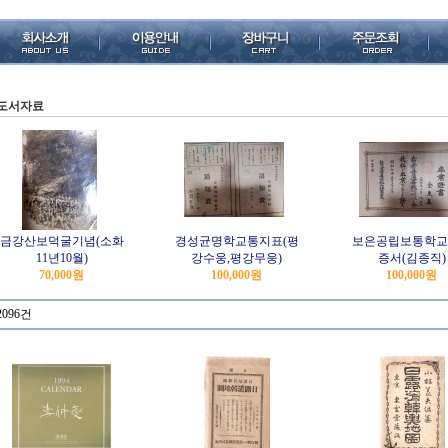
도서자료
금강산보덕굴기념(소화
경성균명학교통지표(평
보은공립보통학교
11년10월)
강수웅,평강무웅)
증서(김종직)
70,000원
100,000원
100,000원
2096건