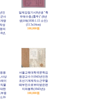
년인
일제강점기시8년생 "축
릉군사
우매수증;(畜牛)" (8년
방개량
생)1매(1930.1.15 소인)
(11.5x14cm)
 작성
100,000원
7명의
8년,
응용
서울교육대학국문학김
,사상
원경교수가1943년인천
스테이
조선기계제작소근무할
,직물
때부친으로부터받은편
대한
지와봉투(1943년))
독부웅
100,000원
),16