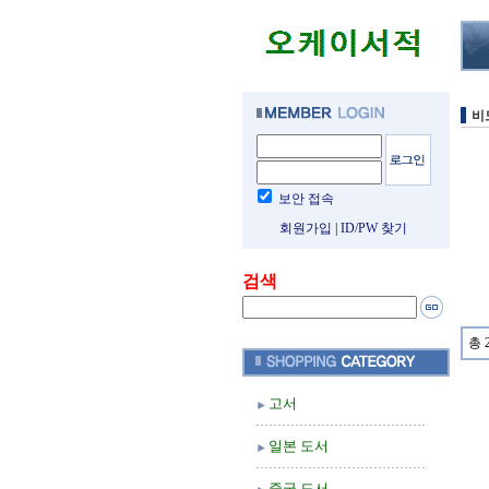
비
보안 접속
회원가입
|
ID/PW 찾기
검색
총 
고서
일본 도서
중국 도서