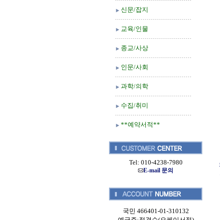
신문/잡지
교육/인물
종교/사상
인문/사회
과학/의학
수집/취미
**예약서적**
Tel: 010-4238-7980
E-mail 문의
국민 466401-01-310132
예금주:정경순(오케이서적)