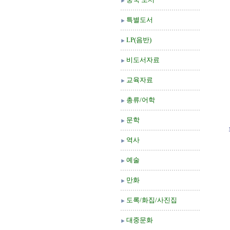
특별도서
LP(음반)
비도서자료
교육자료
총류/어학
문학
역사
예술
만화
도록/화집/사진집
대중문화