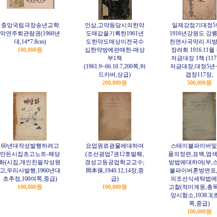
중앙국립극장송년교햑
인삼,고약등당시의한약
일제강점기대정5
악연주회관람권(1960년
도매값을기록한1961년
1916년강원도 강
대,14*7.8cm)
도한약도매상이전국수
천면사곡막리 지
100,000원
십한약방에판매한-매상
장려회 1916.11월
부1책
저금대장 1책 (11
(1961.9~66.10.7,200쪽,하
저금대장,대정5년~
드카버,상급)
겹장117장,
200,000원
500,000원
60년대작성발행하려고
요업원료광물에대하여
스테이블파이버및
만든시집초고노트-해당
(조선광업7권12호발췌,
품의정련,표백,염색
화(시집,개인친필작성원
경성고등공업학교교수;
방법에대하여(부,
고,우리사발행,1960년대
岡本保,1940.12,14장,중
불파이버혼방면포
초추정,100여쪽,중급)
급)
의조선식세탁법에
100,000원
100,000원
고찰(적미계웅,총
앙시험소,1938.3(초
쪽,중급)
100,000원