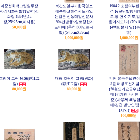
이중섭화백그림열두장
북간도일부가한국영토
1904.2 소림의부
짜리서화랑발행달력(선
에속하고한성지도가있
경 동운당발행 대형
화랑,1994년,12
는일본 신농매일신문사
로.청.한 여지도;
장,25*25cm,미사용)
1904년발행<일로청한지
한여지도1매 (79x10
50,000원
도>1매 (축척:600만분지
(4백만분지 일) (
일) (54.5cmX79cm)
함)
1,000,000원
1,000,000원
호랑이 그림 원화(靜江그
대형 호랑이 그림(원화)
김천 요금수납인이
림)
(靜江그림)
5원 해방조선기
80,000원
80,000원
(50원인과요금수납인
매 (강계헌->시인
춘)(사용제 해방엽
매/김천 별납인/
(시인))
100,000원