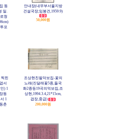
편집 동
안내장(내무부서울지방
 일.
건설국장;임봉건,1959.9)
일로청
50,000원
6cm)
봉투포
 찍힌
조상현친필악보집-꽃의
념엽서
노래(진달래꽃5종,들국
) 1
화2종등19곡의억보집,조
 장동
상현,1994.3.4,21*15cm,
서 1
겹장,중급)
장동춘
200,000원