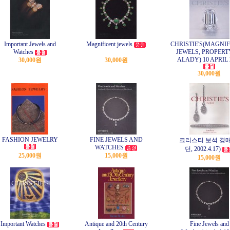
Important Jewels and
Magnificent jewels
CHRISTIE'S(MAGNI
Watches
JEWELS, PROPERT
ALADY) 10 APRIL 
30,000원
30,000원
30,000원
FASHION JEWELRY
FINE JEWELS AND
크리스티 보석 경매
WATCHES
던, 2002.4.17)
25,000원
15,000원
15,000원
Important Watches
Antique and 20th Century
Fine Jewels and