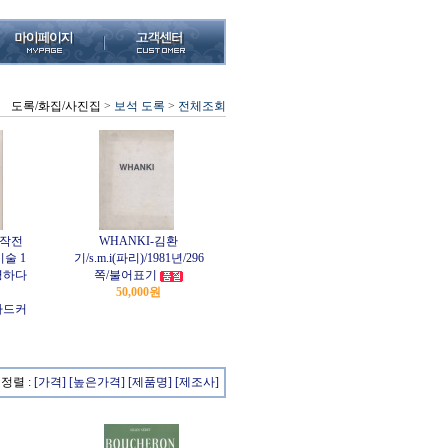
도록/화집/사진집
>
보석 도록
>
전체조회
유작전
WHANKI-김환
미술 1
기/s.m.i(파리)/1981년/296
명하다
쪽/불어표기
50,000원
/하드커
정렬 :
[가격]
[높은가격]
[제품명]
[제조사]