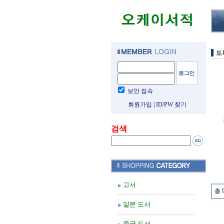
도
보안 접속
회원가입
|
ID/PW 찾기
검색
고서
총 
일본 도서
중국 도서