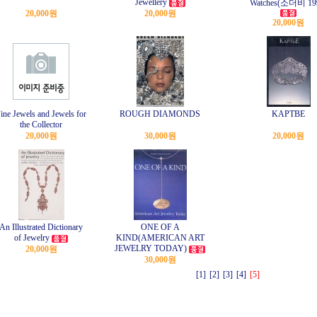
Jewellery
Watches(소더비 19
20,000원
20,000원
20,000원
ine Jewels and Jewels for
ROUGH DIAMONDS
KAPTBE
the Collector
20,000원
30,000원
20,000원
An Illustrated Dictionary
ONE OF A
of Jewelry
KIND(AMERICAN ART
JEWELRY TODAY)
20,000원
30,000원
[1]
[2]
[3]
[4]
[5]