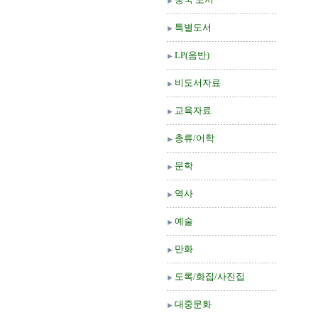
특별도서
LP(음반)
비도서자료
교육자료
총류/어학
문학
역사
예술
만화
도록/화집/사진집
대중문화