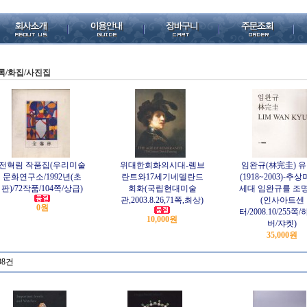
록/화집/사진집
전혁림 작품집(우리미술
위대한회화의시대-렘브
임완규(林完圭) 
문화연구소/1992년(초
란트와17세기네델란드
(1918~2003)-추상
판)/72작품/104쪽/상급)
회화(국립현대미술
세대 임완규를 조
관,2003.8.26,71쪽,최상)
(인사아트센
0원
터/2008.10/255쪽
10,000원
버/쟈켓)
35,000원
98건