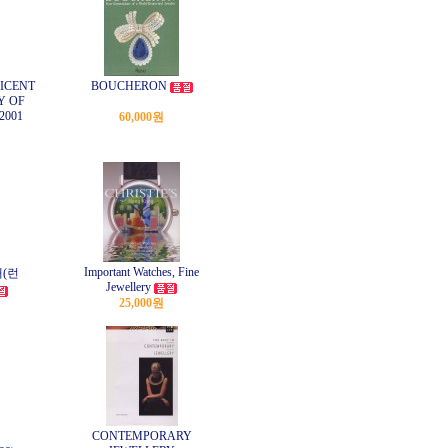
FICENT
BOUCHERON
Y OF
2001
60,000원
Important Watches, Fine
(런
Jewellery
25,000원
CONTEMPORARY