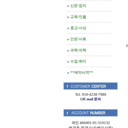
신문/잡지
교육/인물
종교/사상
인문/사회
F
과학/의학
수집/취미
**예약서적**
Tel: 010-4238-7980
E-mail 문의
국민 466401-01-310132
예금주:정경순(오케이서적)