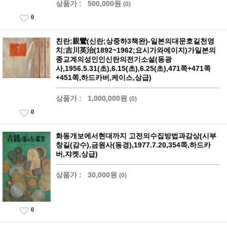
상품가 :
500,000원
(0)
0
친란;親鸞(신란;상중하3책완)-일본의대문호길천영
치;吉川英治(1892~1962;요시가와에이지)가일본의
종교계의성인인신란의전기소설(동광
사,1956.5.31(초),6.15(초),6.25(초),471쪽+471쪽
+451쪽,하드카버,케이스,상급)
상품가 :
1,000,000원
(0)
0
화동개보에서현대까지 고전의수집방법과감상(시부
창길(감수),금원사(동경),1977.7.20,354쪽,하드카
버,쟈켓,상급)
상품가 :
30,000원
(0)
0