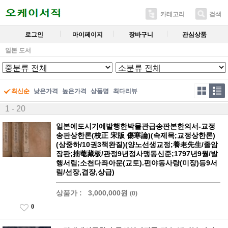
카테고리
검색
로그인
마이페이지
장바구니
관심상품
일본 도서
최신순
낮은가격
높은가격
상품명
최다리뷰
1 - 20
일본에도시기에발행한박물관급송판본한의서-교정
송판상한론(校正 宋版 傷寒論)(속제목;교정상한론)
(상중하/10권3책완질)(양노선생교정;養老先生/졸암
장판;拙菴藏板/관정9년정사맹동신준;1797년9월/발
행서림;소천다좌아문(교토).펀야동사랑(미장)등9서
림/선장,겹장,상급)
상품가 :
3,000,000원
(0)
0