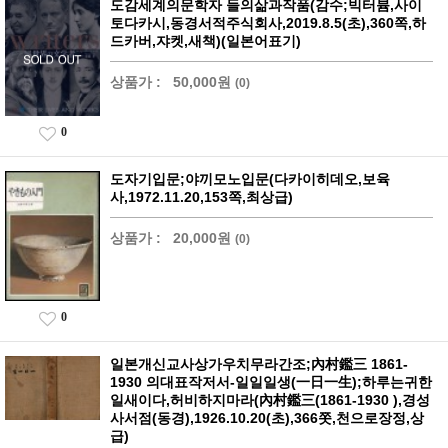
도감세계의문학자 들의삶과작품(감수;빅터븀,사이
토다카시,동경서적주식회사,2019.8.5(초),360쪽,하
드카버,쟈켓,새책)(일본어표기)
상품가 :
50,000원
(0)
0
도자기입문;야끼모노입문(다카이히데오,보육
사,1972.11.20,153쪽,최상급)
상품가 :
20,000원
(0)
0
일본개신교사상가우치무라간조;內村鑑三 1861-
1930 의대표작저서-일일일생(一日一生);하루는귀한
일새이다,허비하지마라(內村鑑三(1861-1930 ),경성
사서점(동경),1926.10.20(초),366쫏,천으로장정,상
급)