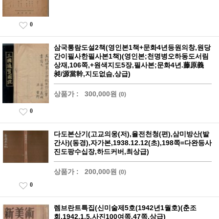
0
삼국통람도설2책(영인본1책+문화4년등원의창,원당
간이필사한필사본1책)(영인본;천명병오하동도서림
상재,106쪽,+원색지도5장,필사본;문화4년.藤原義
昶/源當幹,지도없슴,상급)
상품가 :
300,000원
(0)
0
다도본산기(고교의웅(저),율전천청(편),삼미방산(발
간사)(동경),자가본,1938.12.12(초),198쪽=다완등사
진도팡수십장,하드커버,최상급)
상품가 :
200,000원
(0)
0
렘브란트특집(신미술제5호(1942년1월호)(춘조
회,1942.1.5,사진100여쪽,47쪽,상급)