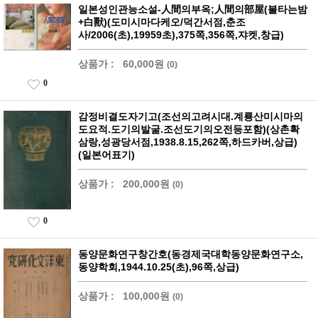
일본성인관능소설-人間의부옥;人間의部屋(불타는밤
+白獸)(도미시마다케오/덕간서점,춘조
사/2006(초),19959초),375쪽,356쪽,쟈켓,창급)
상품가 :
60,000원
(0)
0
감정비결도자기고(조선의고려시대.계룡산미시마의
도요적.도기의발굴.조선도기의오전등포함)(상촌확
삼랑,성광당서점,1938.8.15,262쪽,하드카버,상급)
(일본어표기)
상품가 :
200,000원
(0)
0
동양문화연구창간호(동경제국대학동양문화연구소,
동양학회,1944.10.25(초),96쪽,상급)
상품가 :
100,000원
(0)