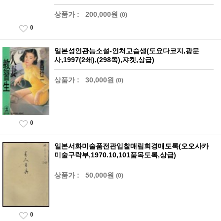
상품가 :
200,000원
(0)
0
일본성인관능소설-인처교습생(도요다코지,광문
사,1997(2쇄),(298쪽),쟈켓,상급)
상품가 :
30,000원
(0)
0
일본서화미술품전관입찰매립회경매도록(오오사카
미술구락부,1970.10,101품목도록,상급)
상품가 :
50,000원
(0)
0