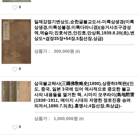
0
일제강점기변상도,순한글불교도서-미륵상생경(미륵
상생경,미륵성불경,미륵다라니경)(송거사조구경성
역,역술자;진호석연,안진호,만상회,1939.8.20(초),변
상도+겹장35장+54장,5침선장,상급)
상품가 :
300,000원
(0)
0
삼국불교략사(三國佛敎略史(1890),상중하3책완)(인
도, 중국, 일본 3국에 있어 역사적으로 중요한 불교
사의 내용들을 열거한 책, 시마지 모쿠라이(島地黙雷
(1838~1911, 메이지 시대의 저명한 정토진종 승려
의저서,1890.7.3(초),홍맹사,4침선장,최상급)-
상품가 :
1,000,000원
(0)
0