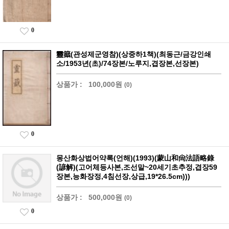
0
靈籖(관성제군영참)(상중하1책)(최동근/금강인쇄
소/1953년(초)/74장본/노루지,겹장본,선장본)
상품가 :
100,000원
(0)
0
몽산화상법어약록(언해)(1993)(蒙山和尙法語略錄
(諺解)(고어체등사본,조선말~20세기초추정,겹장59
장본,능화장정,4침선장,상급,19*26.5cm)))
상품가 :
500,000원
(0)
0