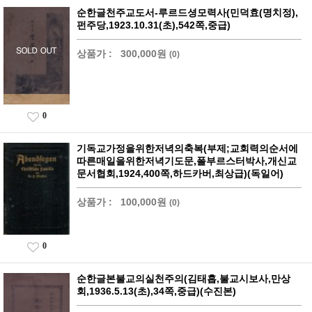
순한글천주교도서-루르드셩모력사(민덕효(명치정),
펀주당,1923.10.31(초),542쪽,중급)
상품가 :
300,000원
(0)
0
기독교가정을위한저녁의축복(부제;교회력의순서에
따른매일을위한저녁기도문,폴부르스터박사,개신교
문서협회,1924,400쪽,하드카버,최상급)(독일어)
상품가 :
100,000원
(0)
0
순한글본불교의실천주의(김태흡,불교시보사,만상
회,1936.5.13(초),34쪽,중급)(수진본)