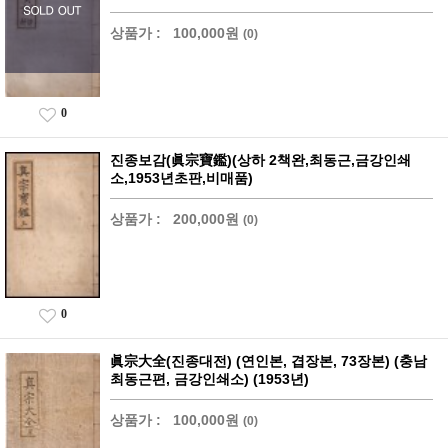
상품가 :
100,000원
(0)
0
진종보감(眞宗寶鑑)(상하 2책완,최동근,금강인쇄
소,1953년초판,비매품)
상품가 :
200,000원
(0)
0
眞宗大全(진종대전) (연인본, 겹장본, 73장본) (충남
최동근편, 금강인쇄소) (1953년)
상품가 :
100,000원
(0)