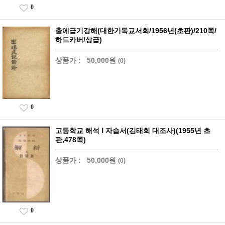
0
출에급기강해(대한기독교서회/1956년(초판)/210쪽/
하드카버/상급)
상품가 :
50,000원
(0)
0
고등학교 해석 Ⅰ 자습서(김태희 대조사)(1955년 초
판,478쪽)
상품가 :
50,000원
(0)
0