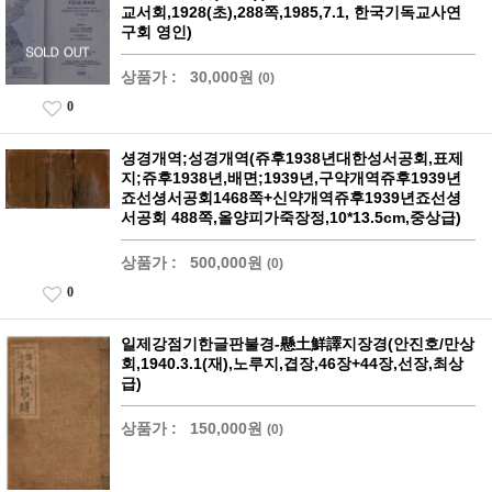
교서회,1928(초),288쪽,1985,7.1, 한국기독교사연
구회 영인)
상품가 :
30,000원
(0)
0
셩경개역;성경개역(쥬후1938년대한성서공회,표제
지;쥬후1938년,배면;1939년,구약개역쥬후1939년
죠선셩서공회1468쪽+신약개역쥬후1939년죠선셩
서공회 488쪽,올양피가죽장정,10*13.5cm,중상급)
상품가 :
500,000원
(0)
0
일제강점기한글판불경-懸土鮮譯지장경(안진호/만상
회,1940.3.1(재),노루지,겹장,46장+44장,선장,최상
급)
상품가 :
150,000원
(0)