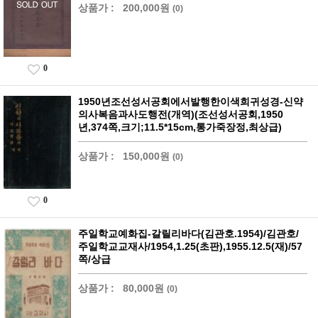
상품가 :
200,000원
(0)
0
1950년조선성서공회에서발행한이색희귀성경-신약
의사복음과사도행전(개역)(조선성서공회,1950
년,374쪽,크기;11.5*15cm,통가죽장정,최상급)
상품가 :
150,000원
(0)
0
주일학교예화집-갈릴리바다(김관호.1954)/김관호/
주일학교교재사/1954,1.25(초판),1955.12.5(재)/57
쪽/상급
상품가 :
80,000원
(0)