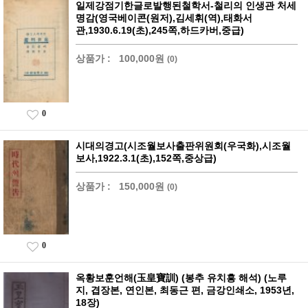
일제강점기한글로발행된철학서-철리의 인생관 처세
명감(영국베이콘(원저),김세휘(역),태화서
관,1930.6.19(초),245쪽,하드카버,중급)
상품가 :
100,000원
(0)
0
시대의경고(시조월보사출판위원회(우국화),시조월
보사,1922.3.1(초),152쪽,중상급)
상품가 :
150,000원
(0)
0
옥황보훈언해(玉皇寶訓) (봉추 유치흥 해석) (노루
지, 겹장본, 연인본, 최동근 편, 금강인쇄소, 1953년,
18장)