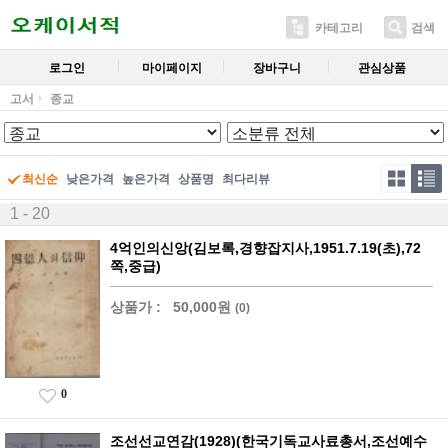
카테고리
검색
로그인
마이페이지
장바구니
관심상품
고서
종교
최신순
낮은가격
높은가격
상품명
최다리뷰
1 - 20
4억인의신앙(김보록,경향잡지사,1951.7.19(초),72
쪽,중급)
상품가 :
50,000원
(0)
0
조선선교연감(1928)(한국기독교사료총서,조선예수