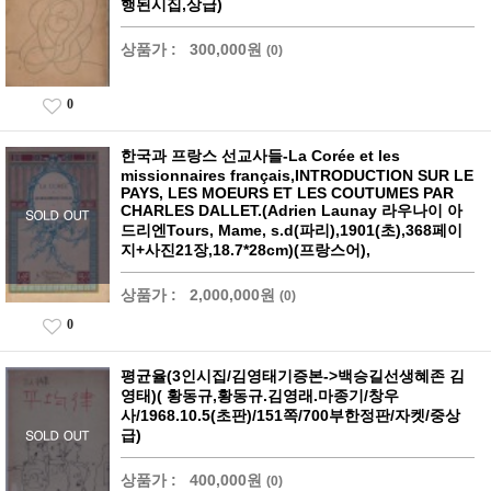
행된시집,상급)
상품가 :
300,000원
(0)
0
한국과 프랑스 선교사들-La Corée et les
missionnaires français,INTRODUCTION SUR LE
PAYS, LES MOEURS ET LES COUTUMES PAR
CHARLES DALLET.(Adrien Launay 라우나이 아
드리엔Tours, Mame, s.d(파리),1901(초),368페이
지+사진21장,18.7*28cm)(프랑스어),
상품가 :
2,000,000원
(0)
0
평균율(3인시집/김영태기증본->백승길선생혜존 김
영태)( 황동규,황동규.김영래.마종기/창우
사/1968.10.5(초판)/151쪽/700부한정판/자켓/중상
급)
상품가 :
400,000원
(0)