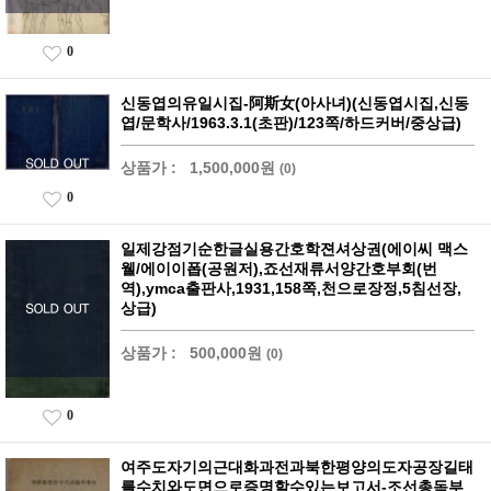
0
신동엽의유일시집-阿斯女(아사녀)(신동엽시집,신동
엽/문학사/1963.3.1(초판)/123쪽/하드커버/중상급)
상품가 :
1,500,000원
(0)
0
일제강점기순한글실용간호학젼셔상권(에이씨 맥스
웰/에이이폽(공원저),죠선재류서양간호부회(번
역),ymca출판사,1931,158쪽,천으로장정,5침선장,
상급)
상품가 :
500,000원
(0)
0
여주도자기의근대화과전과북한평양의도자공장길태
를수치와도면으로증명할수있는보고서-조선총독부