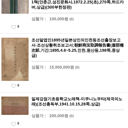
1책(안춘근,성진문화사,1972.2.25(초),270쪽,하드카
버,상급)(300부한정판)
상품가 :
100,000원
(0)
0
조선말엽인1895년일본상인의인천등조선출장보고
서-조선상황취조보고서;朝鮮商況取調報告書(服部種
次郞,기간;1895,4.6~5.25,인천,원산등,198쪽,중상
급)
상품가 :
15,000,000원
(0)
0
일제강점기초등학교노래책-미쿠니노우타(제국의노
래)(조선총독부,1941.10.15,28쪽,상급)
상품가 :
200,000원
(0)
0