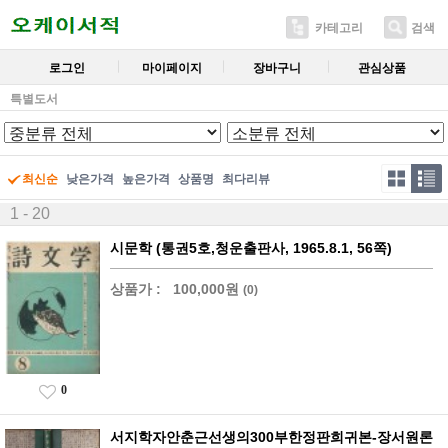
카테고리
검색
로그인
마이페이지
장바구니
관심상품
특별도서
최신순
낮은가격
높은가격
상품명
최다리뷰
1 - 20
시문학 (통권5호,청운출판사, 1965.8.1, 56쪽)
상품가 :
100,000원
(0)
0
서지학자안춘근선생의300부한정판희귀본-장서원론