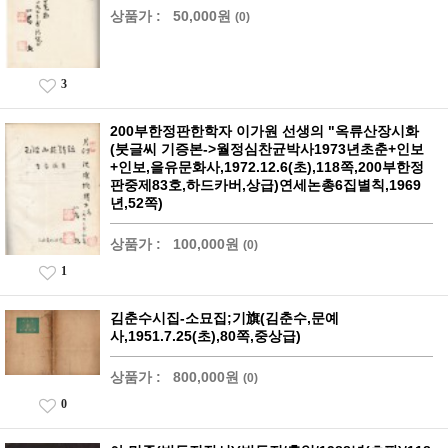
상품가 :
50,000원
(0)
3
200부한정판한학자 이가원 선생의 "옥류산장시화
(붓글씨 기증본->월정심찬균박사1973년초춘+인보
+인보,을유문화사,1972.12.6(초),118쪽,200부한정
판중제83호,하드카버,상급)연세논총6집별칙,1969
년,52쪽)
상품가 :
100,000원
(0)
1
김춘수시집-소묘집;기旗(김춘수,문예
사,1951.7.25(초),80쪽,중상급)
상품가 :
800,000원
(0)
0