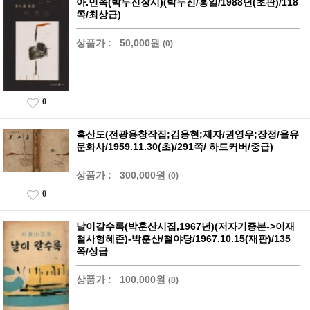
아.민족(박두진장시)(박두진/홍일/1988년(초판)/118
쪽/최상급)
상품가 :
50,000원
(0)
0
흑산도(전광용창작집;김응현;제자/권영우;장정/을유
문화사/1959.11.30(초)/291쪽/ 하드커버/중급)
상품가 :
300,000원
(0)
0
날이갈수록(박훈산시집,1967년)(저자기증본->이재
철사형혜존)-박훈산/철야당/1967.10.15(재판)/135
쪽/상급
상품가 :
100,000원
(0)