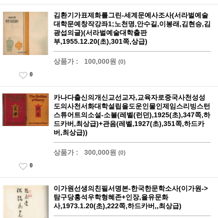
김환기가표제화를그린-세계문예사조사(서라벌예술
대학문예창작강좌1;노천명,안수길,이봉래,김현승,김
광섭의글)(서라벌예술대학출판
부,1955.12.20(초),301쪽,상급)
상품가 :
100,000원
(0)
0
카나다출신의개신교선교자,교육자로중국사천성성
도의사천서화대학설립을도운인물인제임스리빙스턴
스튜어트의소설-소불(레벨(런던),1925(초),347쪽,하
드카버,최상급)+관음(레벨,1927(초),351쪽,하드카
버,최상급))
상품가 :
300,000원
(0)
0
이가원선생의친필서명본-한국한문학소사(이가원->
탐구당홍석우학형혜존+인장,을유문화
사,1973.1.20(초),222쪽,하드카버,,최상급)