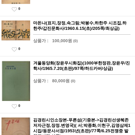
0
마돈나(표지,장정,속그림;박봉수,하한주 시조집,하
한주/갑진문화사/1960.6.15(초)/205쪽/최상급)
상품가 :
100,000원
(0)
0
겨울동양화(장윤우시화집)(1000부한정판,장윤우/진
학사/1965.7.20(초판)/97쪽/하드카버/상급)
상품가 :
80,000원
(0)
0
김경린시인소장본-푸른섬(기증본->김경린선생혜존
저자근정,장정.변영국)( 서;박종화,이헌구,김영삼제1
시집/동문사서점/1953년(초판)/77쪽/6.25전쟁중 발