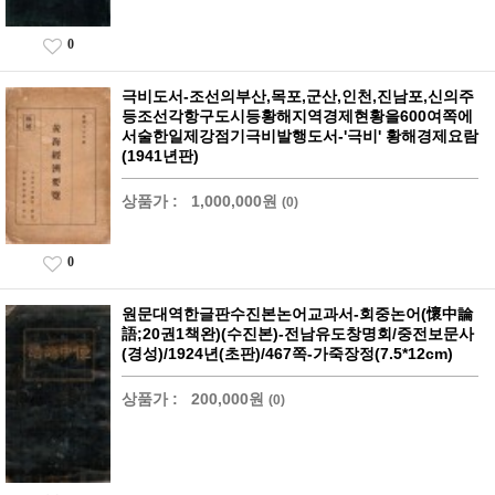
0
극비도서-조선의부산,목포,군산,인천,진남포,신의주
등조선각항구도시등황해지역경제현황을600여쪽에
서술한일제강점기극비발행도서-'극비' 황해경제요람
(1941년판)
상품가 :
1,000,000원
(0)
0
원문대역한글판수진본논어교과서-회중논어(懷中論
語;20권1책완)(수진본)-전남유도창명회/중전보문사
(경성)/1924년(초판)/467쪽-가죽장정(7.5*12cm)
상품가 :
200,000원
(0)