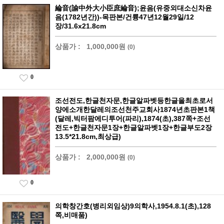
綸音(諭中外大小臣庶綸音);윤음(유중외대소신차윤
음(1782년간))-목판본/건륭47년12월29일/12
장/31.6x21.8cm
상품가 :
1,000,000원
(0)
0
조선전도,한글천자문,한글알파벳등한글을최초로서
양에소개한달레의조선천주교회사1874년초판본1책
(달레,빅터팜에디투어(파리),1874(초),387쪽+조선
전도+한글천자문1장+한글알파벳1장+한글부도2장
13.5*21.8cm,최상급)
상품가 :
2,000,000원
(0)
0
의학창간호(병리외임상)9의학사,1954.8.1(초),128
쪽,비매품)