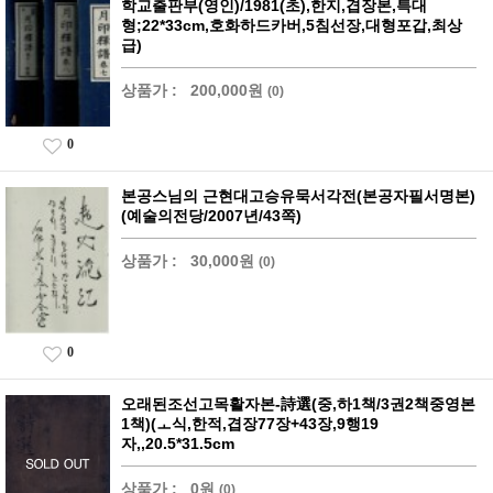
학교출판부(영인)/1981(초),한지,겹장본,특대
형;22*33cm,호화하드카버,5침선장,대형포갑,최상
급)
상품가 :
200,000원
(0)
0
본공스님의 근현대고승유묵서각전(본공자필서명본)
(예술의전당/2007년/43쪽)
상품가 :
30,000원
(0)
0
오래된조선고목활자본-詩選(중,하1책/3권2책중영본
1책)(ㅗ식,한적,겹장77장+43장,9행19
자,,20.5*31.5cm
상품가 :
0원
(0)