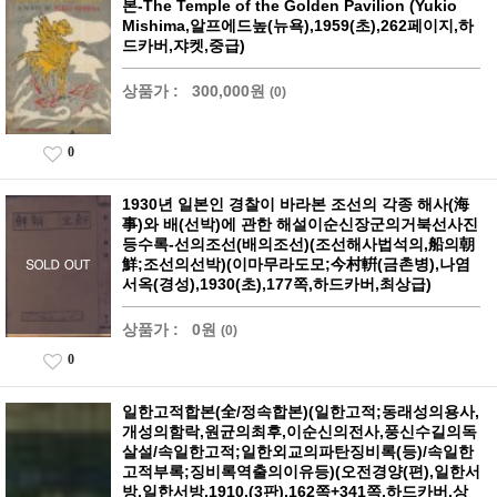
본-The Temple of the Golden Pavilion (Yukio
Mishima,알프에드높(뉴욕),1959(초),262페이지,하
드카버,쟈켓,중급)
상품가 :
300,000원
(0)
0
1930년 일본인 경찰이 바라본 조선의 각종 해사(海
事)와 배(선박)에 관한 해설이순신장군의거북선사진
등수록-선의조선(배의조선)(조선해사법석의,船의朝
鮮;조선의선박)(이마무라도모;今村輧(금촌병),나염
서옥(경성),1930(초),177쪽,하드카버,최상급)
상품가 :
0원
(0)
0
일한고적합본(全/정속합본)(일한고적;동래성의용사,
개성의함락,원균의최후,이순신의전사,풍신수길의독
살설/속일한고적;일한외교의파탄징비록(등)/속일한
고적부록;징비록역출의이유등)(오전경양(편),일한서
방,일한서방,1910.(3판),162쪽+341쪽,하드카버,상