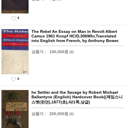
0
The Rebel An Essay on Man in Revolt Albert
Camus 1961 Knopf HC/D,306Whr,Translated
into English from French, by Anthony Bower.
상품가 :
100,000원
(0)
0
he Settler and the Savage by Robert Michael
Ballantyne (English) Hardcover Book((제임스니
스벳(런던),1877(초),421쪽,상급)
상품가 :
200,000원
(0)