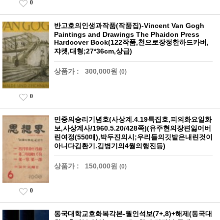
0
반고호의인생과작품(작품집)-Vincent Van Gogh
Paintings and Drawings The Phaidon Press
Hardcover Book(122작품,천으로장정한하드카버,
쟈켓,대형;27*36cm,상급)
상품가 :
300,000원
(0)
0
민중의승리기념호(사상계.4.19특집호,피의화요일화
보,사상계사/1960.5.20/428쪽)(유주현의장편잃어버
린여정(550매),박두진의시;우리들의깃발은내린것이
아니다김환기.김병기의4월의행진등)
상품가 :
150,000원
(0)
0
동국대학교호화복각본-월인석보(7+,8)+해제(동국대