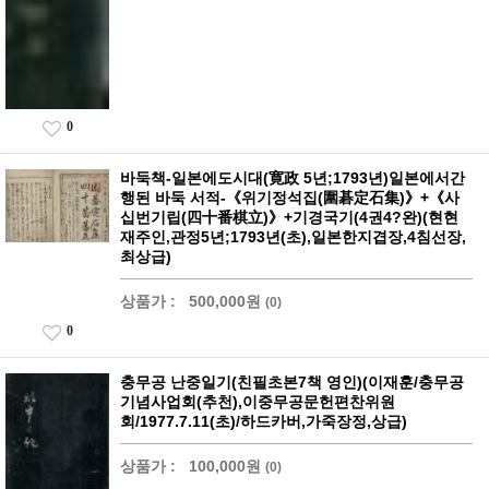
0
바둑책-일본에도시대(寛政 5년;1793년)일본에서간
행된 바둑 서적-《위기정석집(圍碁定石集)》+《사
십번기립(四十番棋立)》+기경국기(4권4?완)(현현
재주인,관정5년;1793년(초),일본한지겹장,4침선장,
최상급)
상품가 :
500,000원
(0)
0
충무공 난중일기(친필초본7책 영인)(이재훈/충무공
기념사업회(추천),이중무공문헌편찬위원
회/1977.7.11(초)/하드카버,가죽장정,상급)
상품가 :
100,000원
(0)