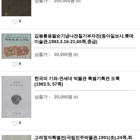
상품가 :
200,000원
(0)
0
김봉룡옹팔순기념나전칠기부자전(동아일보사,롯데
미술관,1983.3.16-21,60쪽,중급)
상품가 :
30,000원
(0)
0
한국의 기와-연세대 박물관 특별기획전 도록
(1983.5, 57쪽)
상품가 :
20,000원
(0)
0
고려청자특별전(국립진주박물관,1991(초),24쪽,최