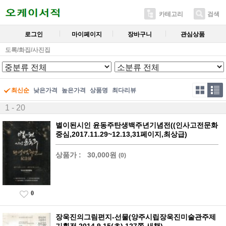
카테고리
검색
로그인
마이페이지
장바구니
관심상품
도록/화집/사진집
최신순
낮은가격
높은가격
상품명
최다리뷰
1 - 20
별이된시인 윤동주탄생백주년기념전((인사고전문화
중심,2017.11.29~12.13,31페이지,최상급)
상품가 :
30,000원
(0)
0
장욱진의그림편지-선물(양주시립장욱진미술관주제
기획전,2014.9.15(초),127쪽,새책)