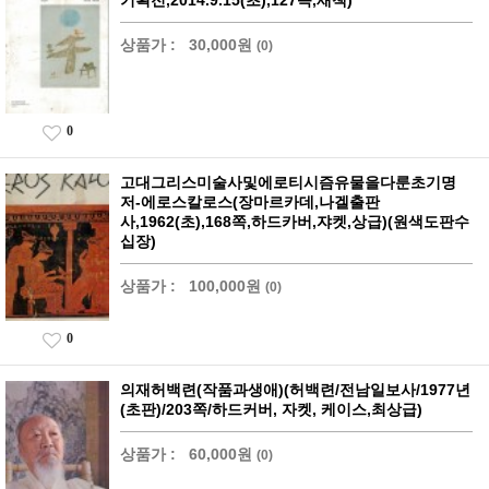
상품가 :
30,000원
(0)
0
고대그리스미술사및에로티시즘유물을다룬초기명
저-에로스칼로스(장마르카데,나겔출판
사,1962(초),168쪽,하드카버,쟈켓,상급)(원색도판수
십장)
상품가 :
100,000원
(0)
0
의재허백련(작품과생애)(허백련/전남일보사/1977년
(초판)/203쪽/하드커버, 자켓, 케이스,최상급)
상품가 :
60,000원
(0)