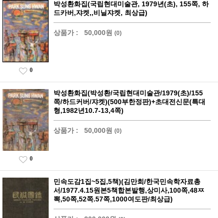
박성환화집(국립현대미술관, 1979년(초), 155쪽, 하
드카버,쟈켓,,비닐쟈켓, 최상급)
상품가 :
50,000원
(0)
0
박성환화집(박성환/국립현대미술관/1979(초)/155
쪽/하드커버/쟈켓)(500부한정판)+초대전신문(특대
형,1982년10.7-13,4쪽)
상품가 :
50,000원
(0)
0
민속도감1집~5집,5책)(김만희/한국민속학자료총
서/1977.4.15원본5책합본발행,상미사,100쪽,48ㅉ
뽁,50쪽,52쪽.57쪽,1000여도판/최상급)