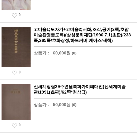
0
고미술1;도자기+고미술2;서화,조각,공예(2책,호암
미술관명품도록)(삼성문화재단/1996.7.1(초판)/233
쪽,265쪽/호화장정,하드커버,케이스/새책)
상품가 :
60,000원
(0)
0
신세계장립29주년월북화가이쾌대전(신세계미술
관/1991(초판)/62쪽*최상급)
상품가 :
50,000원
(0)
0