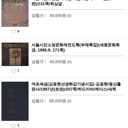
판)/131쪽/최상급
상품가 :
30,000원
(0)
0
서울시민소장문화재전도록(부채특집)(세종문화회
관, 1986.9, 171쪽)
상품가 :
40,000원
(0)
1
여초쇄금(김응현선생화갑기념서집)-김응현/동산출
판사/1987년(초판)/257쪽/하드카버/케이스/새책
상품가 :
80,000원
(0)
1