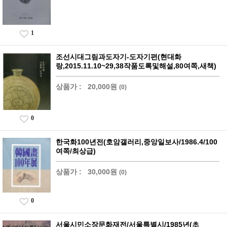
1
조선시대그림과도자기-도자기편(현대화
랑,2015.11.10~29,38작품도록및해설,80여쪽,새책)
상품가 :
20,000원
(0)
0
한국화100년전(호암갤러리,중앙일보사/1986.4/100
여쪽/최상급)
상품가 :
30,000원
(0)
0
서울시민소장문화재전/서울특별시/1985년(초