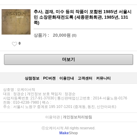
추사, 겸재, 미수 등의 작품이 포함된 1985년 서울시
민 소장문화재전도록 (세종문화회관, 1985년, 131
쪽)
상품가 :
20,000원
(0)
0
더보기
상점정보
PC버젼
이용안내
고객센터
커뮤니티
상호명 : 오케이서적
대표 : 정경순 | 개인정보 보호 책임자 : 정경순
사업자등록번호 :217-91-37030 | 통신판매업신고번호 : 2014-서울노원-0176
전화 : 010-4238-7980 | 팩스 :
주소 : 서울시 노원구 중계로 195 107-1201 (중계동, 동진, 신안아파트)
이용약관
|
개인정보처리방침
ⓒ오케이서적 All rights reserved.
Make
Shop