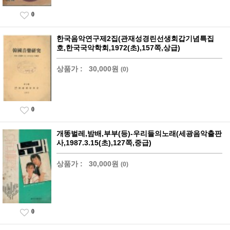
0
한국음악연구제2집(관재성경린선생회갑기념특집
호,한국국악학회,1972(초),157쪽,상급)
상품가 :
30,000원
(0)
0
개똥벌레,밤배,부부(등)-우리들의노래(세광음악출판
사,1987.3.15(초),127쪽,중급)
상품가 :
30,000원
(0)
0