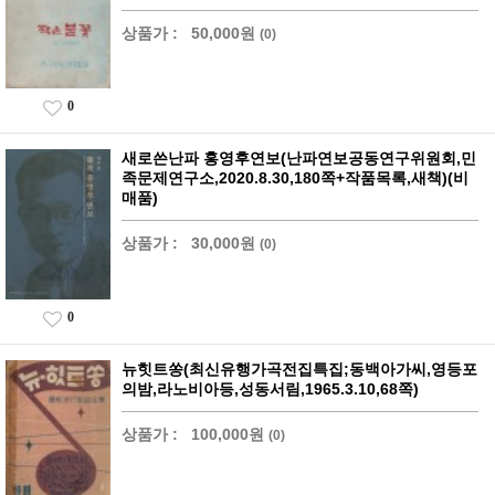
상품가 :
50,000원
(0)
0
새로쓴난파 홍영후연보(난파연보공동연구위원회,민
족문제연구소,2020.8.30,180쪽+작품목록,새책)(비
매품)
상품가 :
30,000원
(0)
0
뉴힛트쏭(최신유행가곡전집특집;동백아가씨,영등포
의밤,라노비아등,성동서림,1965.3.10,68쪽)
상품가 :
100,000원
(0)