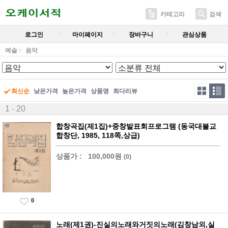
카테고리
검색
로그인
마이페이지
장바구니
관심상품
예술
음악
최신순
낮은가격
높은가격
상품명
최다리뷰
1 - 20
합창곡집(제1집)+중창발표회프로그램 (동국대불교
합창단, 1985, 118쪽,상급)
상품가 :
100,000원
(0)
0
노래(제1권)-진실의노래와거짓의노래(김창남외,실