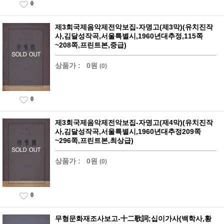
0
제3회국제음악제전악보집-자명고(제3막)(유치진작
사,김달성작곡,서울특별시,1960년대추정,115쪽
~208쪽,프린트본,중급)
상품가 :
0원
(0)
0
제3회국제음악제전악보집-자명고(제4막)(유치진작
사,김달성작곡,서울특별시,1960년대추정209쪽
~296쪽,프린트본,최상급)
상품가 :
0원
(0)
0
무형문화재조사보고-十二歌詞;십이가사(백학사,황