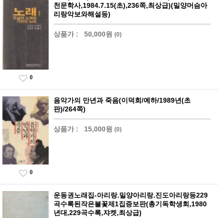
천문학사,1984.7.15(초),236쪽,최상급)(밀양머슴아
리랑악보와해설등)
상품가 :
50,000원
(0)
0
음악가의 만년과 죽음(이덕희/예하/1989년(초
판)/264쪽)
상품가 :
15,000원
(0)
0
운동권노래집-아리랑.밀양아리랑.진도아리랑등229
곡수록된작은불꽃제1집증보판(총기독학생회,1980
년대,229곡수록,쟈켓,최상급)