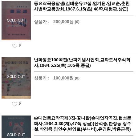
동요작곡옹달샘(김태순유고집,엄기원.임교순,춘천
사범학교동창회,1967.6.15(초),48쪽,대형판,상급)
상품가 :
200,000원
(0)
0
난파동요100곡집(난파기념사업회,교학도서주식회
사,1964.5.25(초),105쪽,중급)
상품가 :
100,000원
(0)
0
손대업동요작곡제3집-꽃나팔(손대업작곡집,협성문
화사,1964.3.30(재),47쪽,상급)(윤석중,한정동,장수
철,박경종,임인수,변영로(부나비),유경환,박홍근등)