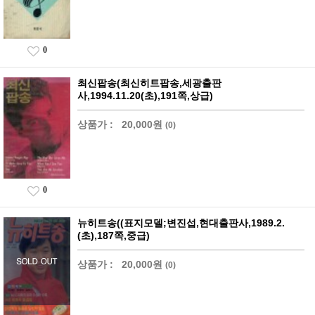
0
최신팝송(최신히트팝송,세광출판
사,1994.11.20(초),191쪽,상급)
상품가 :
20,000원
(0)
0
뉴히트송((표지모델;변진섭,현대출판사,1989.2.
(초),187쪽,중급)
상품가 :
20,000원
(0)