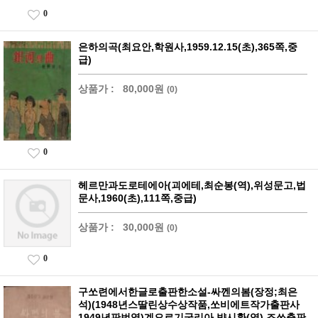
0
은하의곡(최요안,학원사,1959.12.15(초),365쪽,중
급)
상품가 :
80,000원
(0)
0
헤르만과도로테에아(괴에테,최순봉(역),위성문고,법
문사,1960(초),111쪽,중급)
상품가 :
30,000원
(0)
0
구쏘련에서한글로출판한소설-싸껜의봄(장정;최은
석)(1948년스딸린상수상작품,쏘비에트작가출판사
1949년판번역)계오르기굴리아,뱍시환(역),조쏘출판