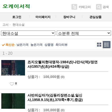
카테고리
검색
로그인
마이페이지
장바구니
관심상품
고서
현대소설
최신순
낮은가격
높은가격
상품명
최다리뷰
1 - 20
죠지오웰의현대명작-1984년(나만식(역)/정연
사/1957년(초)/434쪽/상급)
상품가 :
100,000원
(0)
0
사반의십자가(김동리장편소설,일신
사,1958.9.15(초),370쪽+후기,중급)
상품가 :
100,000원
(0)