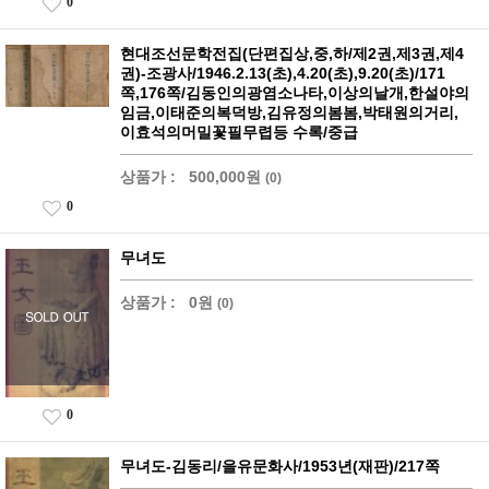
0
현대조선문학전집(단편집상,중,하/제2권,제3권,제4
권)-조광사/1946.2.13(초),4.20(초),9.20(초)/171
쪽,176쪽/김동인의광염소나타,이상의날개,한설야의
임금,이태준의복덕방,김유정의봄봄,박태원의거리,
이효석의머밀꽃필무렵등 수록/중급
상품가 :
500,000원
(0)
0
무녀도
상품가 :
0원
(0)
0
무녀도-김동리/을유문화사/1953년(재판)/217쪽