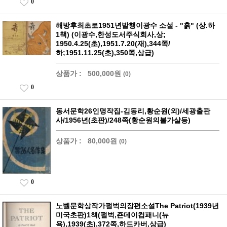
0
해방후최초로1951년발행이광수 소설 - "흙" (상.하
1책) (이광수,한성도서주식회사,상;
1950.4.25(초),1951.7.20(재),344쪽/
하;1951.11.25(초),350쪽,상급)
상품가 :
500,000원
(0)
0
동서문학26인명작집-김동리,황순원(외)/세광출판
사/1956년(초판)/248쪽(황순원의불가살등)
상품가 :
80,000원
(0)
0
노벨문학상작가펄벅의장편소설The Patriot(1939년
미국초판)1책(펄벅,죤데이컴패니(뉴
욕),1939(초),372쪽,하드카버,상급)