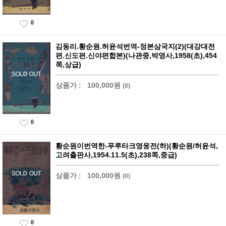
0
김동리.황순원.허윤석번역-정본삼국지(2)(대강대전
편.신도편.신야편합본)(나관중,박영사,1958(초),454
쪽,상급)
상품가 :
100,000원
(0)
0
황순원이번역한-푸루타크영웅전(하)(황순원/허윤석,
고려출판사,1954.11.5(초),238쪽,중급)
상품가 :
100,000원
(0)
0