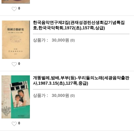
0
한국음악연구제2집(관재성경린선생회갑기념특집
호,한국국악학회,1972(초),157쪽,상급)
상품가 :
30,000원
(0)
0
개똥벌레,밤배,부부(등)-우리들의노래(세광음악출판
사,1987.3.15(초),127쪽,중급)
상품가 :
30,000원
(0)
0