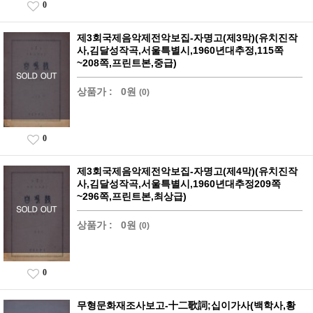
0
제3회국제음악제전악보집-자명고(제3막)(유치진작
사,김달성작곡,서울특별시,1960년대추정,115쪽
~208쪽,프린트본,중급)
상품가 :
0원
(0)
0
제3회국제음악제전악보집-자명고(제4막)(유치진작
사,김달성작곡,서울특별시,1960년대추정209쪽
~296쪽,프린트본,최상급)
상품가 :
0원
(0)
0
무형문화재조사보고-十二歌詞;십이가사(백학사,황