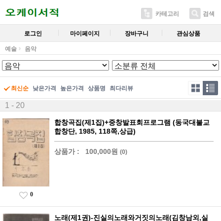
카테고리
검색
로그인
마이페이지
장바구니
관심상품
예술
음악
최신순
낮은가격
높은가격
상품명
최다리뷰
1 - 20
합창곡집(제1집)+중창발표회프로그램 (동국대불교
합창단, 1985, 118쪽,상급)
상품가 :
100,000원
(0)
0
노래(제1권)-진실의노래와거짓의노래(김창남외,실