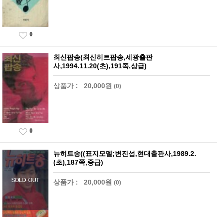
0
최신팝송(최신히트팝송,세광출판
사,1994.11.20(초),191쪽,상급)
상품가 :
20,000원
(0)
0
뉴히트송((표지모델;변진섭,현대출판사,1989.2.
(초),187쪽,중급)
상품가 :
20,000원
(0)