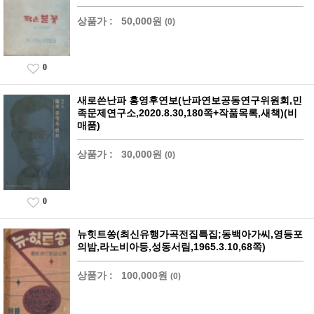
상품가 :
50,000원
(0)
0
새로쓴난파 홍영후연보(난파연보공동연구위원회,민
족문제연구소,2020.8.30,180쪽+작품목록,새책)(비
매품)
상품가 :
30,000원
(0)
0
뉴힛트쏭(최신유행가곡전집특집;동백아가씨,영등포
의밤,라노비아등,성동서림,1965.3.10,68쪽)
상품가 :
100,000원
(0)