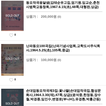
동요작곡옹달샘(김태순유고집,엄기원.임교순,춘천
사범학교동창회,1967.6.15(초),48쪽,대형판,상급)
상품가 :
200,000원
(0)
0
난파동요100곡집(난파기념사업회,교학도서주식회
사,1964.5.25(초),105쪽,중급)
상품가 :
100,000원
(0)
0
손대업동요작곡제3집-꽃나팔(손대업작곡집,협성문
화사,1964.3.30(재),47쪽,상급)(윤석중,한정동,장수
철,박경종,임인수,변영로(부나비),유경환,박홍근등)