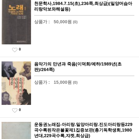
천문학사,1984.7.15(초),236쪽,최상급)(밀양머슴아
리랑악보와해설등)
상품가 :
50,000원
(0)
0
음악가의 만년과 죽음(이덕희/예하/1989년(초
판)/264쪽)
상품가 :
15,000원
(0)
0
운동권노래집-아리랑.밀양아리랑.진도아리랑등229
곡수록된작은불꽃제1집증보판(총기독학생회,1980
년대,229곡수록,쟈켓,최상급)