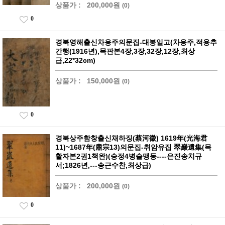
상품가 :
200,000원
(0)
0
경북영해출신차응주의문집-대봉일고(차응주,적용추
간행(1916년),목판본4장,3장,32장,12장,최상
급,22*32cm)
상품가 :
150,000원
(0)
0
경북상주함창출신채하징(蔡河徵) 1619年(光海君
11)~1687年(肅宗13)의문집-취암유집 翠巖遺集(목
활자본2권1책완)(숭정4병술맹동----은진송치규
서;1826년,---송근수찬,최상급)
상품가 :
200,000원
(0)
0