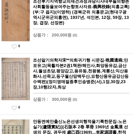
조선후기지역향교의재건과정과당시사대부들의향촌
사회활동을보여주는향토사자료-義興校錄(의흥교록)
(부:구 읍지)(이영하) (경북군위 의흥문교(현대구광
역시군위군의흥면), 1937년, 석인본, 12장, 59장, 13
장, 겹장, 선장본)
상품가 :
200,000원
(0)
0
조선말기의학자宋**의희귀기행 시문집-晩圃遺稿;만
포유고(목활자본2권1책완/해인사,화양동유감,금산
사,월성초당,평양감고,용유동,천왕봉,계룡산,익산용
화사,선죽교,등구월산망백두산,묘향산몽유금강산등
수백편)(정미영매절종후인송병준(서),1장,30장,23
장,10행22자,최상
상품가 :
300,000원
(0)
0
안동면예안출신노은선생의행적을기록한문집-노은
실기(蘆隱實紀)](石版本 2卷 單冊 1969년 金鳳漢 선
생의 문집, 권두에 歲己酉(1969)...李家源謹書,한적