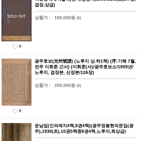
겹장,상급)
상품가 :
100,000원
(0)
0
광주호보(光州號譜) (노루지 상.하1책) (序:기해 7월,
전주 이회춘 근서) (이회춘(서)/광주호보소/1959년/
노루지, 겹장본, 선장본/126장)
상품가 :
200,000원
(0)
0
운남집(인의에지4책,8권4책)(광주정봉현의문집(광
주),1930(초),10권5책중8권4책,노루지,최상급)