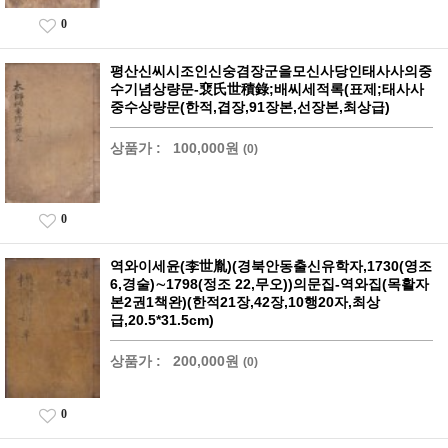
0
평산신씨시조인신숭겸장군을모신사당인태사사의중
수기념상량문-裵氏世積錄;배씨세적록(표제;태사사
중수상량문(한적,겹장,91장본,선장본,최상급)
상품가 :
100,000원
(0)
0
역와이세윤(李世胤)(경북안동출신유학자,1730(영조
6,경술)∼1798(정조 22,무오))의문집-역와집(목활자
본2권1책완)(한적21장,42장,10행20자,최상
급,20.5*31.5cm)
상품가 :
200,000원
(0)
0