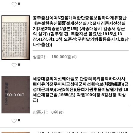
0
공주출신이며6진을개척한단종을보필하다계유정난
때순절한충신節齋절재선생실기;절재김종서선생실
기(2권2책중권1영본1책) (세종대왕시 김종서 장군
의 실기) (김두영 편, 목활자본,을묘년;1915년,13
장,41장,권1 1책,오준선;구한말의병활동을지지,호남
나주출신))
상품가 :
150,000원
(0)
0
세종대왕의여섯째아들로,단종의복위를꾀하다사사
된이유의전주이씨금성대군파선원속보(璿源續譜)(금
성대군파보)(5권5책완)(융희기원후을미납월기망 18
세손재철근발,1955(초),각권100여장,5침선장,최상
급)
상품가 :
0원
(0)
0