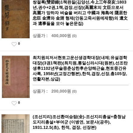
쌍절록(雙節錄)1책완질(김양선,今上三年癸亥;1803
년,권수+2권,1책,겹장,선장)(高麗末의 文臣으로서
高麗가 망하자 벼슬을 버리고 中國과 海島에 隱居한
忠臣 金濟와 金澍 형제(안동고죽서원에제향)의 遺文
과 遺事들을 모아 놓은문집)
상품가 :
400,000원
(0)
0
최치원의저서현토고운선생경학대장(내제;유설경학
대장)(3권1책완)(최치원,통일신라시대(원본),선조탄
생후1102년무술중춘상한후손양해근술,현토중간유
사록, 1958년(교정간행본),한적,겹장,선장,총105장,
연활자본,상급)
상품가 :
200,000원
(0)
0
(조선지리)조선환여승람(全)-조선지리총설+충청남
도지리총설+부여군 (이병연, 보문사(공주),
1931.12.5(초), 한적, 겹장, 선장본)