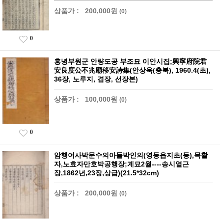
상품가 :
200,000원
(0)
0
흥녕부원군 안량도공 부조묘 이안시집;興寧府院君
安良度公不兆廟移安詩集(안상욱(충북), 1960.4(초),
36장, 노루지, 겹장, 선장본)
상품가 :
100,000원
(0)
0
암행어사박문수의아들박인의(영동읍지초(등),목활
자,노효자만호박공행장;계묘2월----송시열근
장,1862년,23장,상급)(21.5*32cm)
상품가 :
200,000원
(0)