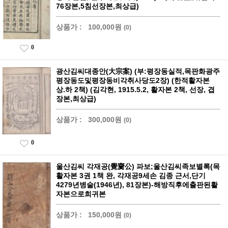
76장본,5침선장본,최상급)
상품가 :
100,000원
(0)
0
광산김씨대종안(大宗案) (부:평장동실적,목판화광주
평장동도및평장동비각취사당도2장) (한적활자본
상.하 2책) (김각현, 1915.5.2, 활자본 2책, 선장, 겹
장본,최상급)
상품가 :
300,000원
(0)
0
울산김씨 각재공(覺齎公) 파보;울산김씨족보별록(목
활자본 3권 1책 완, 각재공9세손 김종 근서,단기
4279년병술(1946년), 81장본)-해방직후에출판된활
자본으로희귀본
상품가 :
150,000원
(0)