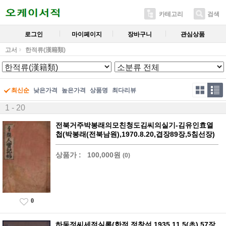
카테고리
검색
로그인
마이페이지
장바구니
관심상품
고서
한적류(漢籍類)
최신순
낮은가격
높은가격
상품명
최다리뷰
1 - 20
전북거주박봉래의모친청도김씨의실기-김유인효열
첩(박봉래(전북남원),1970.8.20,겹장89장,5침선장)
상품가 :
100,000원
(0)
0
하동정씨세적실록(한적,정창석,1935.11.5(초),57장,