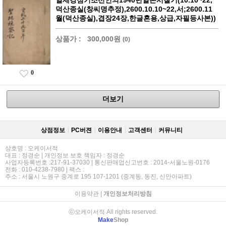
일제강점기조선인의1940년일본시찰기(10.10~22,
덕산종실(창씨명추정),2600.10.10~22,서;2600.11
월(덕산종실),겹장24장,한글혼용,상급,자필등사본))
상품가 :
300,000원
(0)
0
더보기
상점정보
PC버젼
이용안내
고객센터
커뮤니티
상호명 : 오케이서적
대표 : 정경순 | 개인정보 보호 책임자 : 정경순
사업자등록번호 :217-91-37030 | 통신판매업신고번호 : 2014-서울노원-0176
전화 : 010-4238-7980 | 팩스 :
주소 : 서울시 노원구 중계로 195 107-1201 (중계동, 동진, 신안아파트)
이용약관
|
개인정보처리방침
ⓒ오케이서적 All rights reserved.
Make
Shop