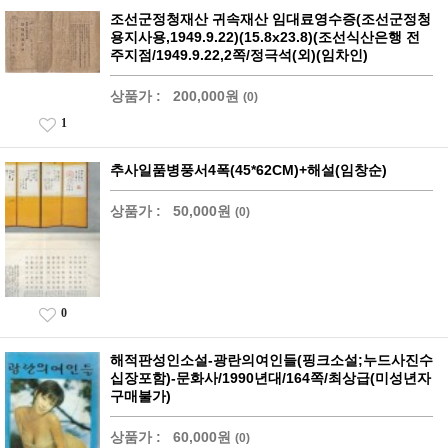
조선군정청재산 귀속재산 임대료영수증(조선군정청
용지사용,1949.9.22)(15.8x23.8)(조선식산은행 전
주지점/1949.9.22,2쪽/정극석(외)(임차인)
상품가 :
200,000원
(0)
1
추사일품병풍서4폭(45*62CM)+해설(임창순)
상품가 :
50,000원
(0)
0
해적판성인소설-광란의여인들(핑크소설;누드사진수
십장포함)-문화사/1990년대/164쪽/최상급(미성년자
구매불가)
상품가 :
60,000원
(0)