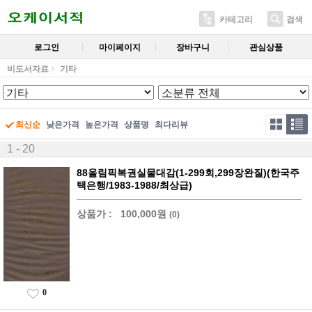
카테고리
검색
로그인
마이페이지
장바구니
관심상품
비도서자료
기타
최신순
낮은가격
높은가격
상품명
최다리뷰
1 - 20
88올림픽복권실물대감(1-299회,299장완질)(한국주
택은행/1983-1988/최상급)
상품가 :
100,000원
(0)
0