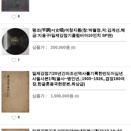
0
평조(平調)+(女唱)여창지름(창:박월정,저:김계선,해
금:지용구/일제강점기콜럼비아10인치 SP판)
상품가 :
200,000원
(0)
1
일제강점기20년간의조선역사를기록한반도이십년
사필사본1책(을사~병인년,;1905~1926,,겹장180여
장,한글혼용국한문본,최상급)
상품가 :
1,000,000원
(0)
0