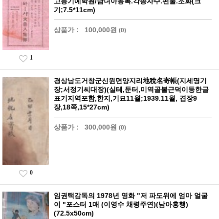
고등기예학원/남녀아동복.각종자수.편물.조화(크
기;7.5*11cm)
상품가 :
100,000원
(0)
1
경상남도거창군신원면양지리地稅名寄帳(지세명기
장;서정기씨대장)(실테,둔터,미역골볼근덕이등한글
표기지역포함,한지,기묘11월;1939.11월, 겹장9
장,18쪽,15*27cm)
상품가 :
300,000원
(0)
0
임권택감독의 1978년 영화 "저 파도위에 엄마 얼굴
이 "포스터 1매 (이영수 채령주연)(남아흥행)
(72.5x50cm)