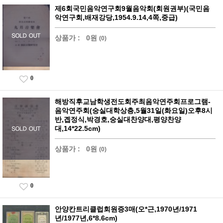
제6회국민음악연구회9월음악회(회원권부)(국민음
악연구회,배재강당,1954.9.14,4쪽,중급)
상품가 :
0원
(0)
0
해방직후교남학생전도회주최음악연주회프로그램-
음악연주회(숭실대학상층,5월31일(화요일)오후8시
반,곕정식,박경호,숭실대찬양대,평양찬양
대,14*22.5cm)
상품가 :
0원
(0)
0
안양칸트리클럽회원증3매(오*근,1970년/1971
년/1977년,6*8.6cm)