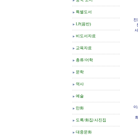
특별도서
진
LP(음반)
사
비도서자료
교육자료
총류/어학
문학
역사
예술
이
만화
회
도록/화집/사진집
대중문화