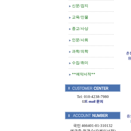
신문/잡지
교육/인물
종교/사상
인문/사회
과학/의학
춘
원
수집/취미
**예약서적**
Tel: 010-4238-7980
E-mail 문의
증
국민 466401-01-310132
예금주:정경순(오케이서적)