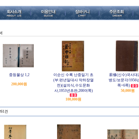
서
중등물상 1,2
이순신 수록 난중일기 초
薪修(신수)국사대
(부:편년일대사 막하장열
병도/보문각/1956년
200,000원
전)(설의식,수도문화
쪽+6쪽)
사,1953년초판,200여쪽)
50,000원
100,000원
261건