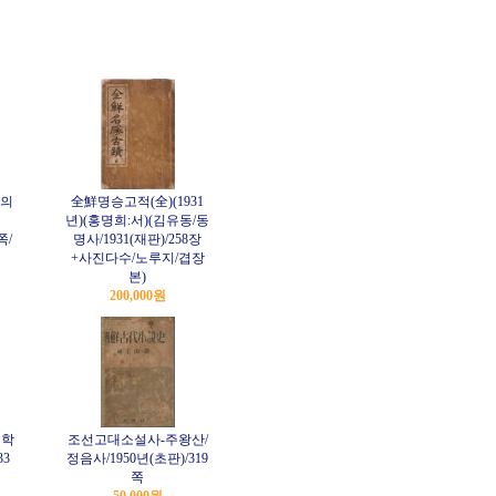
성의
全鮮명승고적(全)(1931
년)(홍명희:서)(김유동/동
쪽/
명사/1931(재판)/258장
+사진다수/노루지/겹장
본)
200,000원
연학
조선고대소설사-주왕산/
33
정음사/1950년(초판)/319
쪽