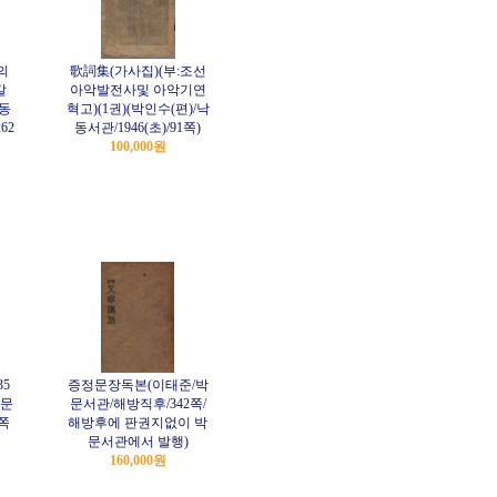
의
歌詞集(가사집)(부:조선
갈
아악발전사및 아악기연
희동
혁고)(1권)(박인수(편)/낙
62
동서관/1946(초)/91쪽)
100,000원
5
증정문장독본(이태준/박
박문
문서관/해방직후/342쪽/
4쪽
해방후에 판권지없이 박
문서관에서 발행)
160,000원