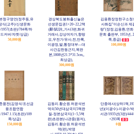
본청구영언(정주동,유
경상북도봉화출신눌은
김용환장정한구소청
창식(교주)/신생문화
선생문집권1+20~22,2책
사화집"이순신과 제
/1957(초판)/784쪽/하
(辭/賦/詩;,가사3편;화귀
량"(장정;김용환,연
드커버/쟈켓/상급)
거래사,강상여자가,향랑
문회 출판부, 1953년, 2
50,000원
요,우전가/유사,전,만록,
쪽,중급)
이광정,발;통정대부---대
100,000원
사간김한동근지,목판
본,1808년21.5*31.5cm,,
최상급),
300,000원
춘풍전(김영석/조선금
김동리.황순원.허윤석번
단종애사(상하1책,193
융조합연합
역의50년대삼국지5책완
년)(이광수)-이광수/
/1947.1.15(초판)/109
질-정본삼국지(1~5,5책
서관/1935년(3판)/44
쪽/상급)
완)초판본(나관중(원저),
+293쪽
150,000원
김동리.황순원.허윤석번
0원
역(편),박영