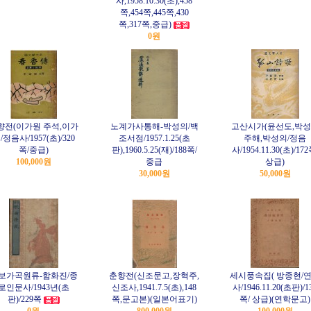
사,1958.10.30(초),458
쪽,454쪽,445쪽,430
쪽,317쪽,중급)
0원
향전(이가원 주석,이가
노계가사통해-박성의/백
고산시가(윤선도,박
/정음사/1957(초)/320
조서점/1957.1.25(초
주해,박성의/정음
쪽/중급)
판),1960.5.25(재)/188쪽/
사/1954.11.30(초)/172
100,000원
중급
상급)
30,000원
50,000원
보가곡원류-함화진/종
춘향전(신조문고,장혁주,
세시풍속집( 방종현/
로인문사/1943년(초
신조사,1941.7.5(초),148
사/1946.11.20(초판)/1
판)/229쪽
쪽,문고본)(일본어표기)
쪽/ 상급)(연학문고)