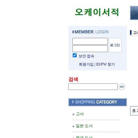
고
보안 접속
회원가입
|
ID/PW 찾기
검색
총 
고서
일본 도서
중국 도서