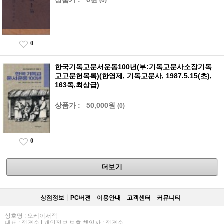
상품가 :
0원
(0)
0
한국기독교문서운동100년(부:기독교문사소장기독
교고문헌목록)(한영제, 기독교문사, 1987.5.15(초),
163쪽,최상급)
상품가 :
50,000원
(0)
0
더보기
상점정보
PC버젼
이용안내
고객센터
커뮤니티
상호명 : 오케이서적
대표 : 정경순 | 개인정보 보호 책임자 : 정경순