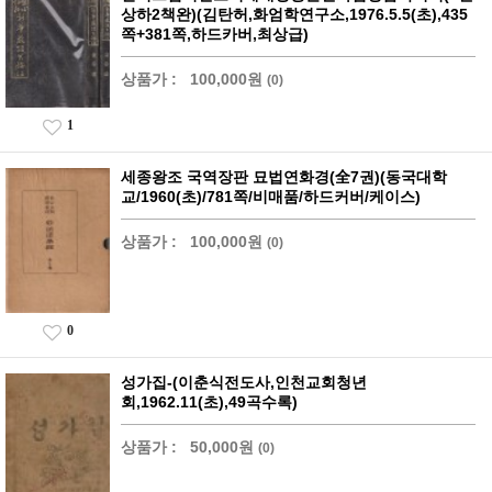
상하2책완)(김탄허,화엄학연구소,1976.5.5(초),435
쪽+381쪽,하드카버,최상급)
상품가 :
100,000원
(0)
1
세종왕조 국역장판 묘법연화경(全7권)(동국대학
교/1960(초)/781쪽/비매품/하드커버/케이스)
상품가 :
100,000원
(0)
0
성가집-(이춘식전도사,인천교회청년
회,1962.11(초),49곡수록)
상품가 :
50,000원
(0)