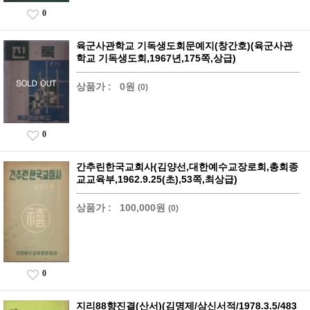
0
육군사관학교 기독생도회문예지(창간호)(육군사관
학교 기독생도회,1967년,175쪽,상급)
상품가 :
0원
(0)
0
간추린한국교회사(김양선,대한예수교장로회,총회종
교교육부,1962.9.25(초),53쪽,최상급)
상품가 :
100,000원
(0)
0
지리88향진결(산서)(김명제/삼신서적/1978.3.5/483