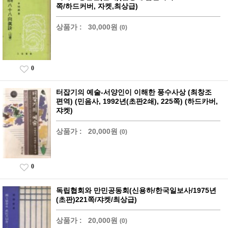
쪽/하드커버, 자켓,최상급)
상품가 :
30,000원
(0)
0
터잡기의 예술-서양인이 이해한 풍수사상 (최창조
편역) (민음사, 1992년(초판2쇄), 225쪽) (하드카버,
쟈켓)
상품가 :
20,000원
(0)
0
독립협회와 만민공동회(신용하/한국일보사/1975년
(초판)221쪽/쟈켓/최상급)
상품가 :
20,000원
(0)