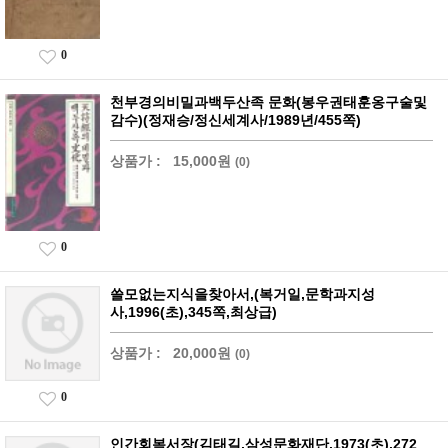
0
천부경의비밀과백두산족 문화(봉우권태훈옹구술및
감수)(정재승/정신세계사/1989년/455쪽)
상품가 :
15,000원
(0)
0
쓸모없는지식을찾아서,(복거일,문학과지성
사,1996(초),345쪽,최상급)
상품가 :
20,000원
(0)
0
인간회복서장(김태길,삼성문화재단,1973(초),272