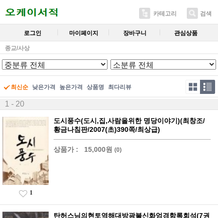
카테고리
검색
로그인
마이페이지
장바구니
관심상품
종교/사상
최신순
낮은가격
높은가격
상품명
최다리뷰
1 - 20
도시풍수(도시,집,사람을위한 명당이야기)(최창조/
황금나침판/2007(초)390쪽/최상급)
상품가 :
15,000원
(0)
1
탄허스님의현토역해대방광불신화엄경함록회석(7권