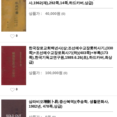
사,1962(재),292쪽,14쪽,하드카버,상급)
상품가 :
40,000원
(0)
0
한국장로교회백년사(상;조선예수교장롯히사기,(330
쪽)+조선예수교장로회사기(하)(403쪽)+부록(173
쪽),한국기독교연구원,1989.6.26(초),하드카버,최상
급)
상품가 :
100,000원
(0)
0
삼라비오增刪卜易;증산복역)(추송학, 생활문화사,
1982년, 478쪽,상급)