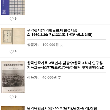
0
구약전서(개역한글판,대한성서공
회,1960.3.30(초),1331쪽,하드카버,최상급)
상품가 :
100,000원
(0)
0
한국민족기독교백년사(김광수/한국교회사 연구원/
기독교문사/1978(초)/175쪽/하드커버/쟈켓/최상급)
상품가 :
40,000원
(0)
0
완역목민심서(정약ㅇㅇ(원저),원창규(역),창원