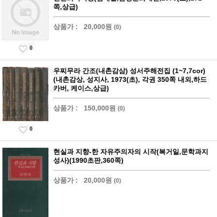
쪽,상급)
상품가 :
20,000원
(0)
0
우찌무라 간조(내촌감삼) 성서주해전집 (1~7,7cor)
(내촌감상, 성지사, 1973(초), 각권 350쪽 내외,하드
카버, 케이스,상급)
상품가 :
150,000원
(0)
0
현실과 지향-한 자유주의자의 시작(복거일,문학과지
성사)(1990초판,360쪽)
상품가 :
20,000원
(0)