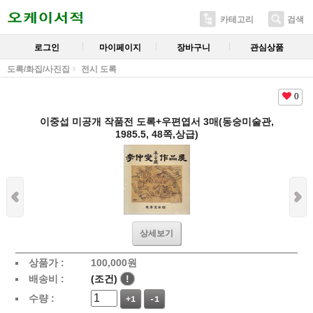
카테고리
검색
로그인
마이페이지
장바구니
관심상품
도록/화집/사진집
전시 도록
0
이중섭 미공개 작품전 도록+우편엽서 3매(동숭미술관,
1985.5, 48쪽,상급)
상세보기
상품가 :
100,000
원
배송비 :
(조건)
!
수량 :
+1
-1