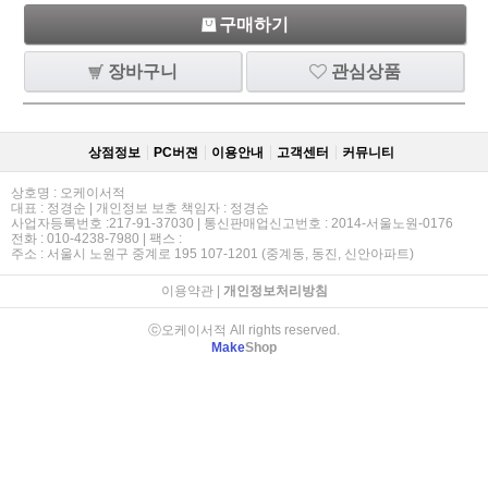
구매하기
장바구니
관심상품
상점정보
PC버젼
이용안내
고객센터
커뮤니티
상호명 : 오케이서적
대표 : 정경순 | 개인정보 보호 책임자 : 정경순
사업자등록번호 :217-91-37030 | 통신판매업신고번호 : 2014-서울노원-0176
전화 : 010-4238-7980 | 팩스 :
주소 : 서울시 노원구 중계로 195 107-1201 (중계동, 동진, 신안아파트)
이용약관
|
개인정보처리방침
ⓒ오케이서적 All rights reserved.
Make
Shop