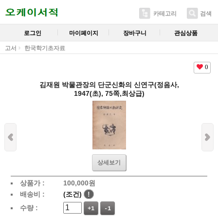
카테고리
검색
로그인
마이페이지
장바구니
관심상품
고서
한국학기초자료
0
김재원 박물관장의 단군신화의 신연구(정음사,
1947(초), 75쪽,최상급)
상세보기
상품가 :
100,000
원
배송비 :
(조건)
!
수량 :
+1
-1