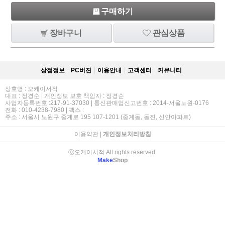
구매하기
장바구니
관심상품
상점정보
PC버젼
이용안내
고객센터
커뮤니티
상호명 : 오케이서적
대표 : 정경순 | 개인정보 보호 책임자 : 정경순
사업자등록번호 :217-91-37030 | 통신판매업신고번호 : 2014-서울노원-0176
전화 : 010-4238-7980 | 팩스 :
주소 : 서울시 노원구 중계로 195 107-1201 (중계동, 동진, 신안아파트)
이용약관
|
개인정보처리방침
ⓒ오케이서적 All rights reserved.
Make
Shop