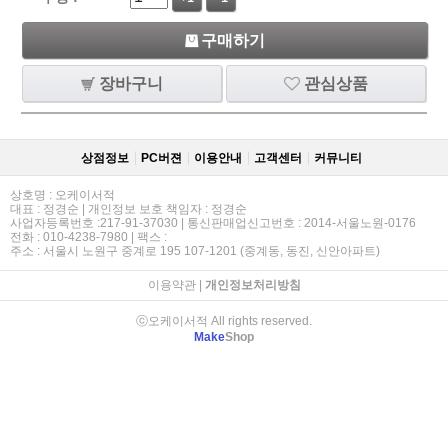
구매하기
장바구니
관심상품
상점정보
PC버젼
이용안내
고객센터
커뮤니티
상호명 : 오케이서적
대표 : 정경순 | 개인정보 보호 책임자 : 정경순
사업자등록번호 :217-91-37030 | 통신판매업신고번호 : 2014-서울노원-0176
전화 : 010-4238-7980 | 팩스 :
주소 : 서울시 노원구 중계로 195 107-1201 (중계동, 동진, 신안아파트)
이용약관
|
개인정보처리방침
ⓒ오케이서적 All rights reserved.
Make
Shop