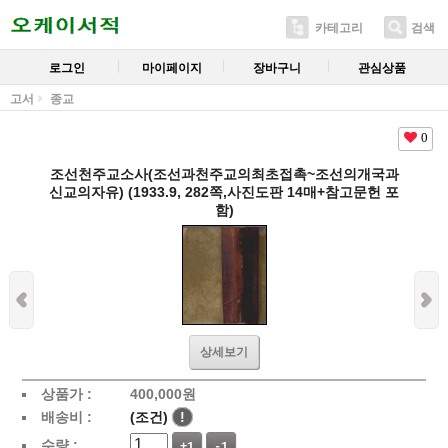
카테고리
검색
로그인
마이페이지
장바구니
관심상품
고서
종교
0
조선천주교소사(조선과천주교의최초접촉~조선의개국과
신교의자유) (1933.9, 282쪽,사진도판 14매+참고문헌 포
함)
상세보기
상품가 :
400,000
원
배송비 :
(조건)
!
수량 :
+1
-1