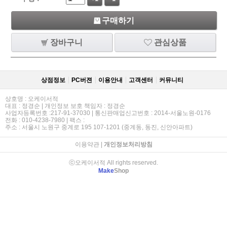
구매하기
장바구니
관심상품
상점정보
PC버젼
이용안내
고객센터
커뮤니티
상호명 : 오케이서적
대표 : 정경순 | 개인정보 보호 책임자 : 정경순
사업자등록번호 :217-91-37030 | 통신판매업신고번호 : 2014-서울노원-0176
전화 : 010-4238-7980 | 팩스 :
주소 : 서울시 노원구 중계로 195 107-1201 (중계동, 동진, 신안아파트)
이용약관
|
개인정보처리방침
ⓒ오케이서적 All rights reserved.
Make
Shop