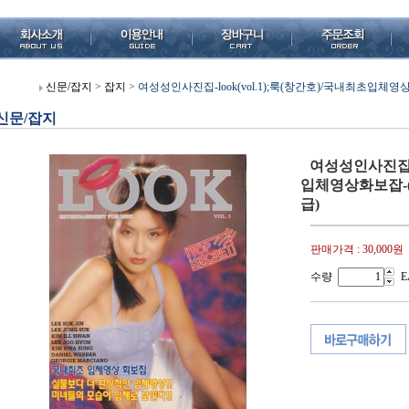
신문/잡지
>
잡지
>
여성성인사진집-look(vol.1);룩(창간호)/국내최초입체영상
신문/잡지
여성성인사진집-lo
입체영상화보잡-( 
급)
판매가격 :
30,000원
수량
E