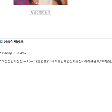
*15/6/6우 15/1/4좌k
*여성성인사진집-look(vol.1)(창간호)/국내최초입체영상화보잡-( 아이큐월드,1993(초),