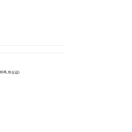
80쪽,최상급)