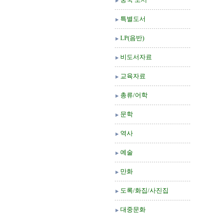
특별도서
LP(음반)
비도서자료
교육자료
총류/어학
문학
역사
예술
만화
도록/화집/사진집
대중문화