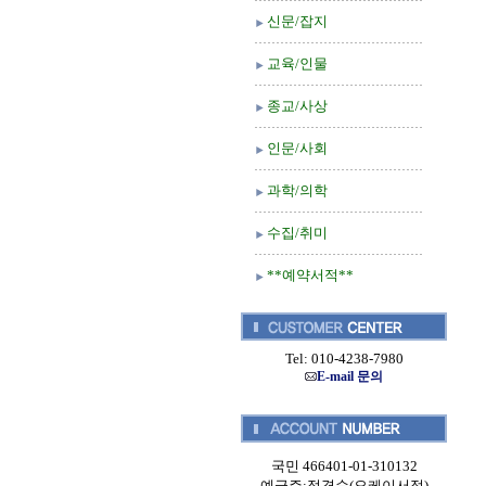
신문/잡지
교육/인물
종교/사상
인문/사회
과학/의학
수집/취미
**예약서적**
Tel: 010-4238-7980
E-mail 문의
국민 466401-01-310132
예금주:정경순(오케이서적)