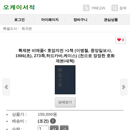
카테고리
검색
로그인
마이페이지
장바구니
관심상품
특별도서
희귀본
0
특제본 비매품< 호암자전 >1책 (이병철, 중앙일보사,
1986(초), 273쪽,하드카바,케이스) (천으로 장정한 호화
제본/새책)
상세보기
상품가 :
150,000
원
배송비 :
(조건)
!
수량 :
+1
-1