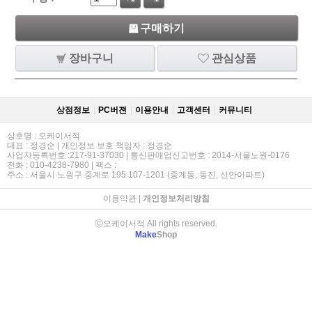
구매하기
장바구니
관심상품
상점정보
PC버젼
이용안내
고객센터
커뮤니티
상호명 : 오케이서적
대표 : 정경순 | 개인정보 보호 책임자 : 정경순
사업자등록번호 :217-91-37030 | 통신판매업신고번호 : 2014-서울노원-0176
전화 : 010-4238-7980 | 팩스 :
주소 : 서울시 노원구 중계로 195 107-1201 (중계동, 동진, 신안아파트)
이용약관
|
개인정보처리방침
ⓒ오케이서적 All rights reserved.
Make
Shop