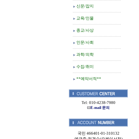
신문/잡지
교육/인물
종교/사상
인문/사회
과학/의학
수집/취미
**예약서적**
Tel: 010-4238-7980
E-mail 문의
국민 466401-01-310132
예금주:정경순(오케이서적)