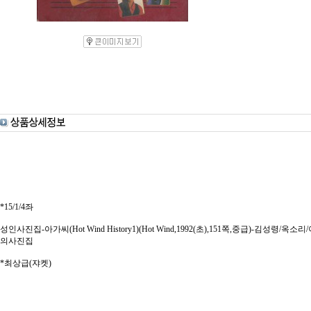
*15/1/4좌
성인사진집-아가씨(Hot Wind History1)(Hot Wind,1992(초),151쪽,중급)-김성
의사진집
*최상급(쟈켓)