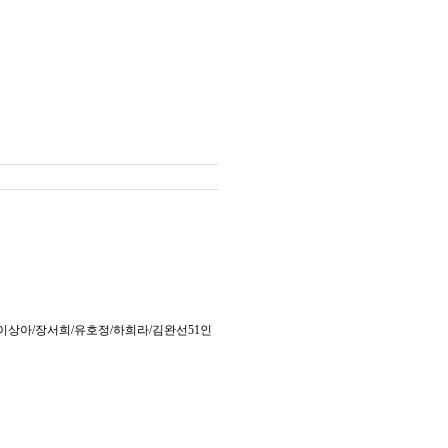
령/옥소리/이상아/장서희/유호정/하희라/김완선51인