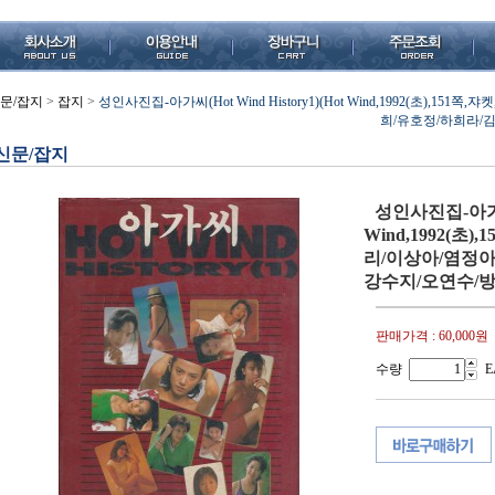
문/잡지
>
잡지
>
성인사진집-아가씨(Hot Wind History1)(Hot Wind,1992(초),1
희/유호정/하희라/
신문/잡지
성인사진집-아가씨(H
Wind,1992(초
리/이상아/염정아
강수지/오연수/
판매가격 :
60,000원
수량
E