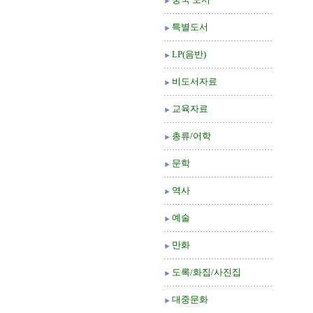
특별도서
LP(음반)
비도서자료
교육자료
총류/어학
문학
역사
예술
만화
도록/화집/사진집
대중문화