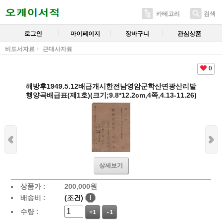
카테고리
검색
로그인
마이페이지
장바구니
관심상품
비도서자료
근대사자료
0
해방후1949.5.12배급개시한전남영암군학산면광산리발
행양곡배급표(제1호)(크기;9.8*12.2cm,4쪽,4.13-11.26)
상세보기
상품가 :
200,000
원
배송비 :
(조건)
!
수량 :
+1
-1