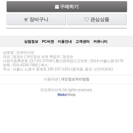
구매하기
장바구니
관심상품
상점정보
PC버젼
이용안내
고객센터
커뮤니티
상호명 : 오케이서적
대표 : 정경순 | 개인정보 보호 책임자 : 정경순
사업자등록번호 :217-91-37030 | 통신판매업신고번호 : 2014-서울노원-0176
전화 : 010-4238-7980 | 팩스 :
주소 : 서울시 노원구 중계로 195 107-1201 (중계동, 동진, 신안아파트)
이용약관
|
개인정보처리방침
ⓒ오케이서적 All rights reserved.
Make
Shop