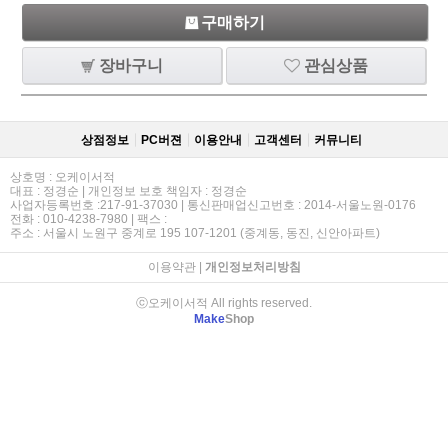
구매하기
장바구니
관심상품
상점정보
PC버젼
이용안내
고객센터
커뮤니티
상호명 : 오케이서적
대표 : 정경순 | 개인정보 보호 책임자 : 정경순
사업자등록번호 :217-91-37030 | 통신판매업신고번호 : 2014-서울노원-0176
전화 : 010-4238-7980 | 팩스 :
주소 : 서울시 노원구 중계로 195 107-1201 (중계동, 동진, 신안아파트)
이용약관
|
개인정보처리방침
ⓒ오케이서적 All rights reserved.
Make
Shop