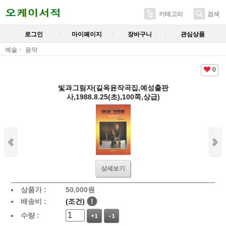
카테고리
검색
로그인
마이페이지
장바구니
관심상품
예술
음악
0
빛과그림자(길옥윤작곡집,예성출판
사,1988.8.25(초),100쪽,상급)
상세보기
상품가 :
50,000
원
배송비 :
(조건)
!
수량 :
+1
-1