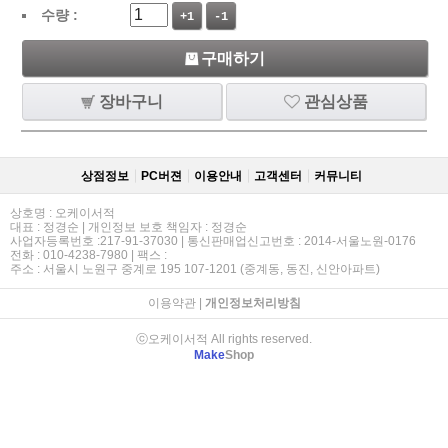
수량 :
+1
-1
구매하기
장바구니
관심상품
상점정보
PC버젼
이용안내
고객센터
커뮤니티
상호명 : 오케이서적
대표 : 정경순 | 개인정보 보호 책임자 : 정경순
사업자등록번호 :217-91-37030 | 통신판매업신고번호 : 2014-서울노원-0176
전화 : 010-4238-7980 | 팩스 :
주소 : 서울시 노원구 중계로 195 107-1201 (중계동, 동진, 신안아파트)
이용약관
|
개인정보처리방침
ⓒ오케이서적 All rights reserved.
Make
Shop