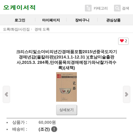
카테고리
검색
로그인
마이페이지
장바구니
관심상품
도록/화집/사진집
경매 도록
2
크리스티및소더비의년간경매품포함2015년중국도자기
경매년감(올칼라판)(2014.1.1-12.31 )(호남미술출판
사,2015.3. 284쪽,만여품목의경매예정가와낙찰가격수
록)(새책)
상세보기
상품가 :
60,000
원
배송비 :
(조건)
!