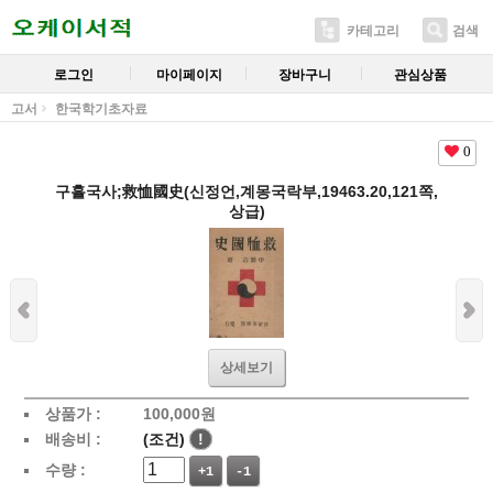
카테고리
검색
로그인
마이페이지
장바구니
관심상품
고서
한국학기초자료
0
구휼국사;救恤國史(신정언,계몽국락부,19463.20,121쪽,
상급)
상세보기
상품가 :
100,000
원
배송비 :
(조건)
!
수량 :
+1
-1