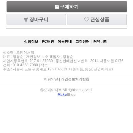
구매하기
장바구니
관심상품
상점정보
PC버젼
이용안내
고객센터
커뮤니티
상호명 : 오케이서적
대표 : 정경순 | 개인정보 보호 책임자 : 정경순
사업자등록번호 :217-91-37030 | 통신판매업신고번호 : 2014-서울노원-0176
전화 : 010-4238-7980 | 팩스 :
주소 : 서울시 노원구 중계로 195 107-1201 (중계동, 동진, 신안아파트)
이용약관
|
개인정보처리방침
ⓒ오케이서적 All rights reserved.
Make
Shop