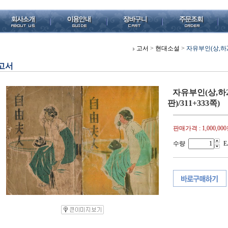
고서
>
현대소설
>
자유부인(상,하2책
고서
자유부인(상,하2
판)/311+333쪽)
판매가격 :
1,000,00
수량
E