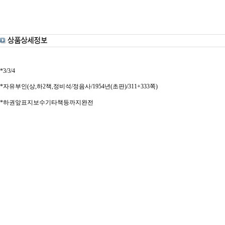
*3/3/4
*자유부인(상,하2책,정비석/정음사/1954년(초판)/311+333쪽)
*하권앞표지보수기타책등까지완전