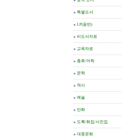
특별도서
LP(음반)
비도서자료
교육자료
총류/어학
문학
역사
예술
만화
도록/화집/사진집
대중문화