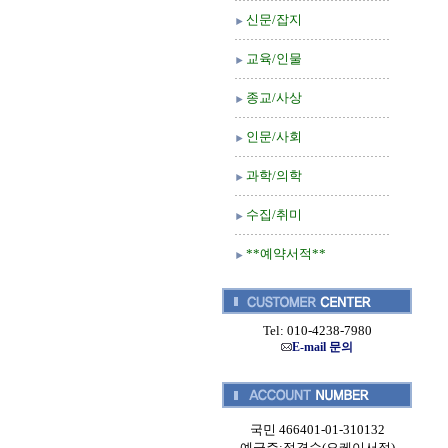
신문/잡지
교육/인물
종교/사상
인문/사회
과학/의학
수집/취미
**예약서적**
Tel: 010-4238-7980
E-mail 문의
국민 466401-01-310132
예금주:정경순(오케이서적)