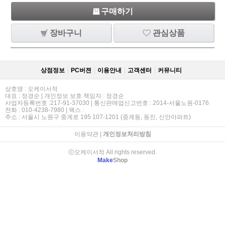
구매하기
장바구니
관심상품
상점정보
PC버젼
이용안내
고객센터
커뮤니티
상호명 : 오케이서적
대표 : 정경순 | 개인정보 보호 책임자 : 정경순
사업자등록번호 :217-91-37030 | 통신판매업신고번호 : 2014-서울노원-0176
전화 : 010-4238-7980 | 팩스 :
주소 : 서울시 노원구 중계로 195 107-1201 (중계동, 동진, 신안아파트)
이용약관
|
개인정보처리방침
ⓒ오케이서적 All rights reserved.
Make
Shop