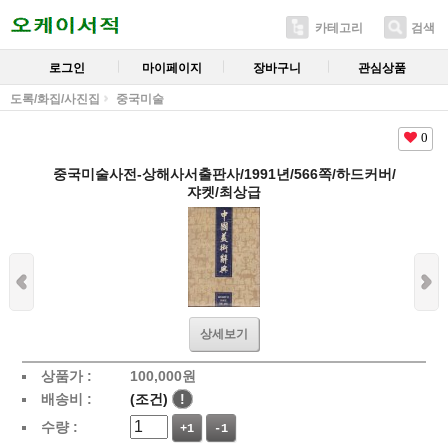
카테고리
검색
로그인
마이페이지
장바구니
관심상품
도록/화집/사진집
중국미술
0
중국미술사전-상해사서출판사/1991년/566쪽/하드커버/
쟈켓/최상급
상세보기
상품가 :
100,000
원
배송비 :
(조건)
!
수량 :
+1
-1