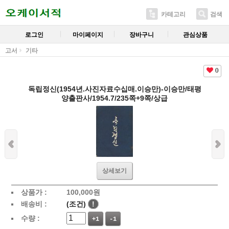
카테고리
검색
로그인
마이페이지
장바구니
관심상품
고서
기타
0
독립정신(1954년.사진자료수십매.이승만)-이승만/태평
양출판사/1954.7/235쪽+9쪽/상급
상세보기
상품가 :
100,000
원
배송비 :
(조건)
!
수량 :
+1
-1