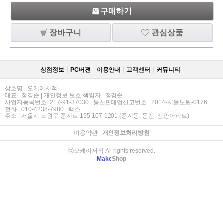
구매하기
장바구니
관심상품
상점정보
PC버젼
이용안내
고객센터
커뮤니티
상호명 : 오케이서적
대표 : 정경순 | 개인정보 보호 책임자 : 정경순
사업자등록번호 :217-91-37030 | 통신판매업신고번호 : 2014-서울노원-0176
전화 : 010-4238-7980 | 팩스 :
주소 : 서울시 노원구 중계로 195 107-1201 (중계동, 동진, 신안아파트)
이용약관
|
개인정보처리방침
ⓒ오케이서적 All rights reserved.
Make
Shop