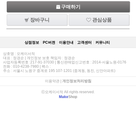
구매하기
장바구니
관심상품
상점정보
PC버젼
이용안내
고객센터
커뮤니티
상호명 : 오케이서적
대표 : 정경순 | 개인정보 보호 책임자 : 정경순
사업자등록번호 :217-91-37030 | 통신판매업신고번호 : 2014-서울노원-0176
전화 : 010-4238-7980 | 팩스 :
주소 : 서울시 노원구 중계로 195 107-1201 (중계동, 동진, 신안아파트)
이용약관
|
개인정보처리방침
ⓒ오케이서적 All rights reserved.
Make
Shop