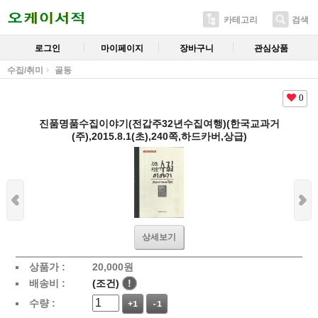
카테고리
검색
로그인
마이페이지
장바구니
관심상품
수집/취미
골동
0
진품명품수집이야기(전갑주32년수집여행)(한국교과거
(주),2015.8.1(초),240쪽,하드카버,상급)
상세보기
상품가 :
20,000
원
배송비 :
(조건)
!
수량 :
+1
-1