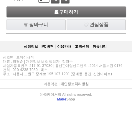
구매하기
장바구니
관심상품
상점정보
PC버젼
이용안내
고객센터
커뮤니티
상호명 : 오케이서적
대표 : 정경순 | 개인정보 보호 책임자 : 정경순
사업자등록번호 :217-91-37030 | 통신판매업신고번호 : 2014-서울노원-0176
전화 : 010-4238-7980 | 팩스 :
주소 : 서울시 노원구 중계로 195 107-1201 (중계동, 동진, 신안아파트)
이용약관
|
개인정보처리방침
ⓒ오케이서적 All rights reserved.
Make
Shop