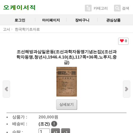
카테고리
검색
로그인
마이페이지
장바구니
관심상품
고서
한국학기초자료
0
조선해방과삼일운동(조선과학자동맹기념논집)(조선과
학자동맹,청년사,1946.4.10(초),117쪽+36쪽,노루지,중
급)
상세보기
상품가 :
200,000
원
배송비 :
(조건)
!
수량 :
+1
-1