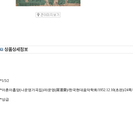
*1/5/2
*아흔아홉양(나운영가곡집)/라운영(羅運榮)/한국현대음악학회/1952.12.10(초판)/24쪽
*상급