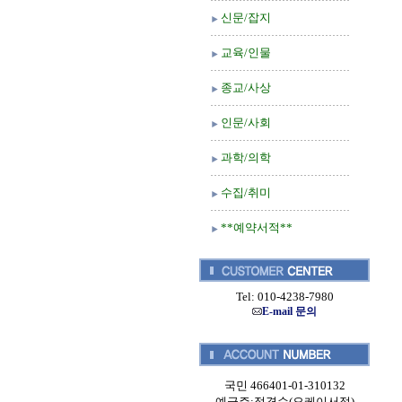
신문/잡지
교육/인물
종교/사상
인문/사회
과학/의학
수집/취미
**예약서적**
Tel: 010-4238-7980
E-mail 문의
국민 466401-01-310132
예금주:정경순(오케이서적)