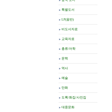
특별도서
LP(음반)
비도서자료
교육자료
총류/어학
문학
역사
예술
만화
도록/화집/사진집
대중문화