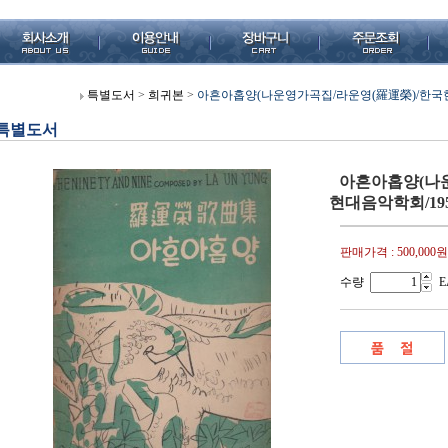
특별도서
>
희귀본
>
아흔아홉양(나운영가곡집/라운영(羅運榮)/한국현대음악
특별도서
아흔아홉양(나운
현대음악학회/1952
판매가격 :
500,000원
수량
E