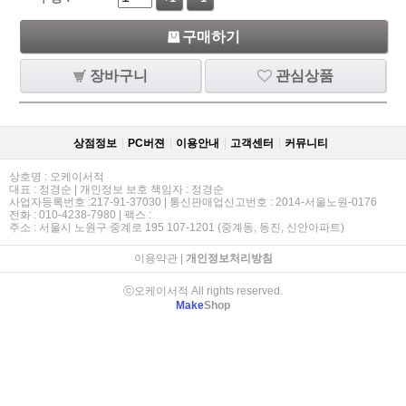
구매하기
장바구니
관심상품
상점정보
PC버젼
이용안내
고객센터
커뮤니티
상호명 : 오케이서적
대표 : 정경순 | 개인정보 보호 책임자 : 정경순
사업자등록번호 :217-91-37030 | 통신판매업신고번호 : 2014-서울노원-0176
전화 : 010-4238-7980 | 팩스 :
주소 : 서울시 노원구 중계로 195 107-1201 (중계동, 동진, 신안아파트)
이용약관
|
개인정보처리방침
ⓒ오케이서적 All rights reserved.
Make
Shop