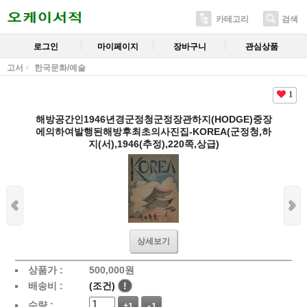
카테고리
검색
로그인
마이페이지
장바구니
관심상품
고서
한국문화/예술
1
해방공간인1946년경군정청군정장관하지(HODGE)중장
에의하여발행된해방후최초의사진집-KOREA(군정청,하
지(서),1946(추정),220쪽,상급)
상세보기
상품가 :
500,000
원
배송비 :
(조건)
!
수량 :
+1
-1