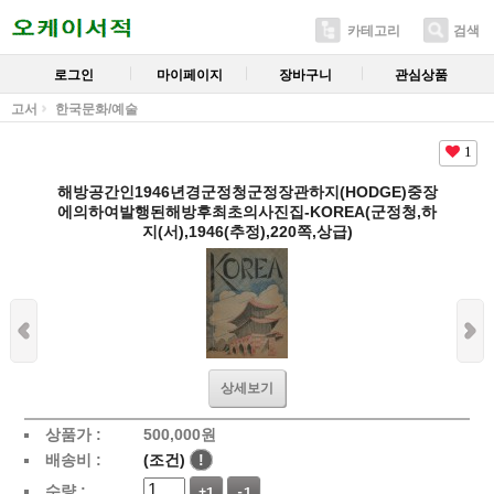
카테고리
검색
로그인
마이페이지
장바구니
관심상품
고서
한국문화/예술
1
해방공간인1946년경군정청군정장관하지(HODGE)중장
에의하여발행된해방후최초의사진집-KOREA(군정청,하
지(서),1946(추정),220쪽,상급)
상세보기
상품가 :
500,000
원
배송비 :
(조건)
!
수량 :
+1
-1