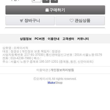
구매하기
장바구니
관심상품
상점정보
PC버젼
이용안내
고객센터
커뮤니티
상호명 : 오케이서적
대표 : 정경순 | 개인정보 보호 책임자 : 정경순
사업자등록번호 :217-91-37030 | 통신판매업신고번호 : 2014-서울노원-0176
전화 : 010-4238-7980 | 팩스 :
주소 : 서울시 노원구 중계로 195 107-1201 (중계동, 동진, 신안아파트)
이용약관
|
개인정보처리방침
ⓒ오케이서적 All rights reserved.
Make
Shop