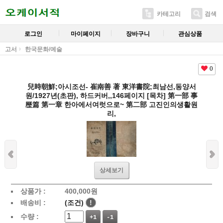
카테고리
검색
로그인
마이페이지
장바구니
관심상품
고서
한국문화/예술
0
兒時朝鮮;아시조선- 崔南善 著 東洋書院;최남선,동양서
원/1927년(초판), 하드커버,,146페이지 [목차] 第一部 事
歷篇 第一章 한아에서여럿으로~ 第二部 고진인의생활원
리,
상세보기
상품가 :
400,000
원
배송비 :
(조건)
!
수량 :
+1
-1