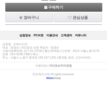
구매하기
장바구니
관심상품
상점정보
PC버젼
이용안내
고객센터
커뮤니티
상호명 : 오케이서적
대표 : 정경순 | 개인정보 보호 책임자 : 정경순
사업자등록번호 :217-91-37030 | 통신판매업신고번호 : 2014-서울노원-0176
전화 : 010-4238-7980 | 팩스 :
주소 : 서울시 노원구 중계로 195 107-1201 (중계동, 동진, 신안아파트)
이용약관
|
개인정보처리방침
ⓒ오케이서적 All rights reserved.
Make
Shop