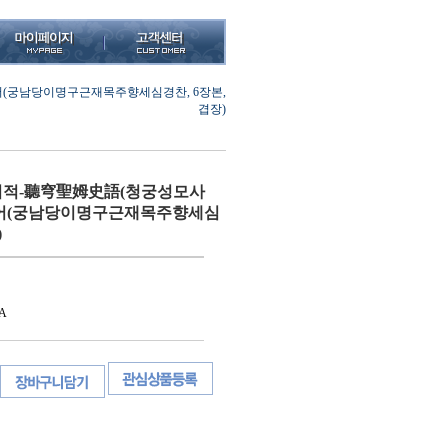
(궁남당이명구근재목주향세심경찬, 6장본,
겹장)
적-聽穹聖姆史語(청궁성모사
어(궁남당이명구근재목주향세심
)
A