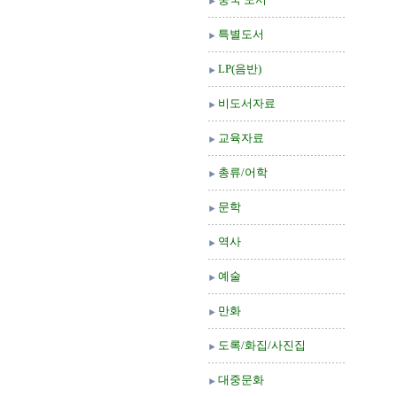
특별도서
LP(음반)
비도서자료
교육자료
총류/어학
문학
역사
예술
만화
도록/화집/사진집
대중문화