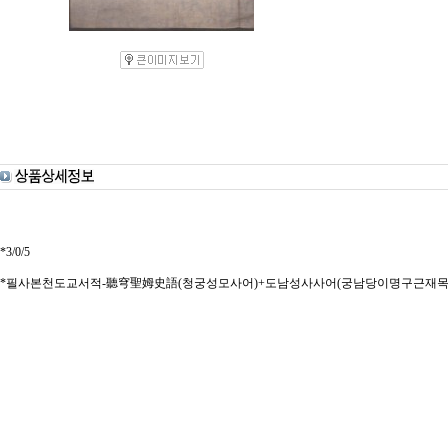
*3/0/5
*필사본천도교서적-聽穹聖姆史語(청궁성모사어)+도남성사사어(궁남당이명구근재목주