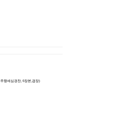
향세심경찬, 6장본,겹장)