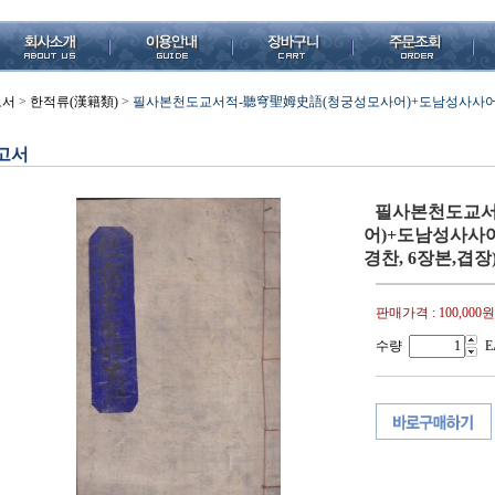
고서
>
한적류(漢籍類)
>
필사본천도교서적-聽穹聖姆史語(청궁성모사어)+도남성사사어
고서
필사본천도교서
어)+도남성사사
경찬, 6장본,겹장
판매가격 :
100,000원
수량
E