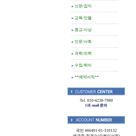
신문/잡지
교육/인물
종교/사상
인문/사회
과학/의학
수집/취미
**예약서적**
Tel: 010-4238-7980
E-mail 문의
국민 466401-01-310132
예금주:정경순(오케이서적)