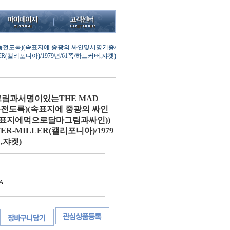
품전도록)(속표지에 중광의 싸인및서명기증/
(캘리포니아)/1979년/61쪽/하드커버,쟈켓)
림과서명이있는THE MAD
전도록)(속표지에 중광의 싸인
표지에먹으로달마그림과싸인))
ER-MILLER(캘리포니아)/1979
,쟈켓)
A