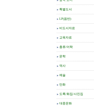
특별도서
LP(음반)
비도서자료
교육자료
총류/어학
문학
역사
예술
만화
도록/화집/사진집
대중문화