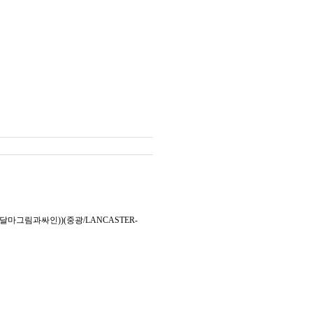
마그림과싸인))(중광/LANCASTER-