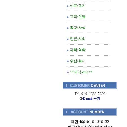
신문/잡지
교육/인물
종교/사상
인문/사회
과학/의학
수집/취미
**예약서적**
Tel: 010-4238-7980
E-mail 문의
국민 466401-01-310132
예금주:정경순(오케이서적)