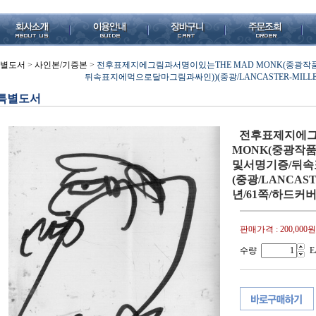
별도서
>
사인본/기증본
>
전후표제지에그림과서명이있는THE MAD MONK(중광작
뒤속표지에먹으로달마그림과싸인))(중광/LANCASTER-MILLER
특별도서
전후표제지에그
MONK(중광작품
및서명기증/뒤속
(중광/LANCAST
년/61쪽/하드커버
판매가격 :
200,000원
수량
E