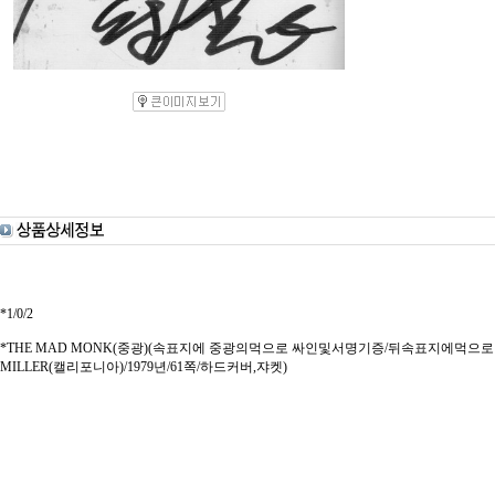
*1/0/2
*THE MAD MONK(중광)(속표지에 중광의먹으로 싸인및서명기증/뒤속표지에먹으로달
MILLER(캘리포니아)/1979년/61쪽/하드커버,쟈켓)