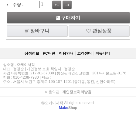
수량 :
+1
-1
구매하기
장바구니
관심상품
상점정보
PC버젼
이용안내
고객센터
커뮤니티
상호명 : 오케이서적
대표 : 정경순 | 개인정보 보호 책임자 : 정경순
사업자등록번호 :217-91-37030 | 통신판매업신고번호 : 2014-서울노원-0176
전화 : 010-4238-7980 | 팩스 :
주소 : 서울시 노원구 중계로 195 107-1201 (중계동, 동진, 신안아파트)
이용약관
|
개인정보처리방침
ⓒ오케이서적 All rights reserved.
Make
Shop