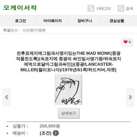
카테고리
검색
로그인
마이페이지
장바구니
관심상품
특별도서
사인본/기증본
0
전후표제지에그림과서명이있는THE MAD MONK(중광
작품전도록)(속표지에 중광의 싸인및서명기증/뒤속표지
에먹으로달마그림과싸인))(중광/LANCASTER-
MILLER(캘리포니아)/1979년/61쪽/하드커버,쟈켓)
상세보기
상품가 :
200,000
원
배송비 :
(조건)
!