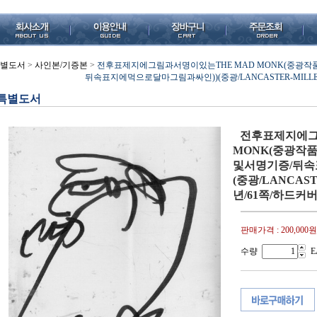
별도서
>
사인본/기증본
>
전후표제지에그림과서명이있는THE MAD MONK(중광작
뒤속표지에먹으로달마그림과싸인))(중광/LANCASTER-MILLER
특별도서
전후표제지에그
MONK(중광작품
및서명기증/뒤속
(중광/LANCAST
년/61쪽/하드커버
판매가격 :
200,000원
수량
E