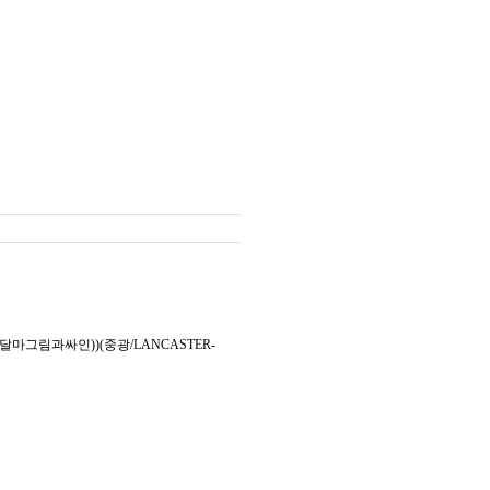
마그림과싸인))(중광/LANCASTER-