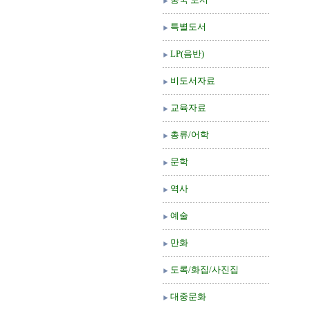
특별도서
LP(음반)
비도서자료
교육자료
총류/어학
문학
역사
예술
만화
도록/화집/사진집
대중문화