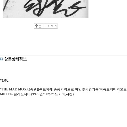
*1/0/2
*THE MAD MONK(중광)(속표지에 중광의먹으로 싸인및서명기증/뒤속표지에먹으로달
MILLER(캘리포니아)/1979년/61쪽/하드커버,쟈켓)