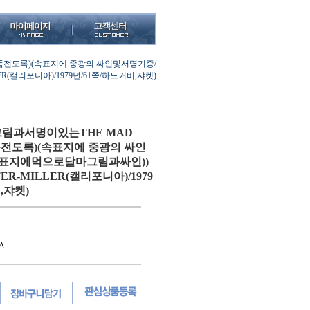
품전도록)(속표지에 중광의 싸인및서명기증/
(캘리포니아)/1979년/61쪽/하드커버,쟈켓)
림과서명이있는THE MAD
전도록)(속표지에 중광의 싸인
표지에먹으로달마그림과싸인))
ER-MILLER(캘리포니아)/1979
,쟈켓)
A