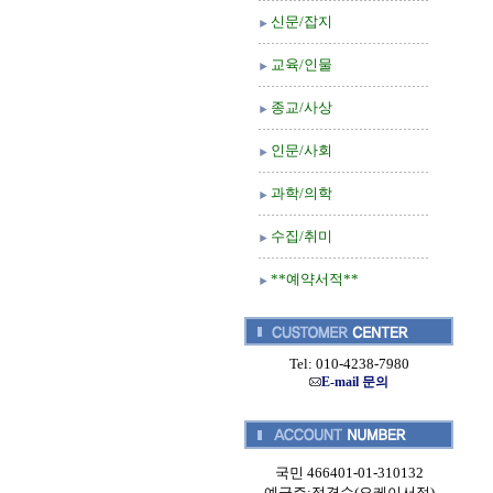
신문/잡지
교육/인물
종교/사상
인문/사회
과학/의학
수집/취미
**예약서적**
Tel: 010-4238-7980
E-mail 문의
국민 466401-01-310132
예금주:정경순(오케이서적)