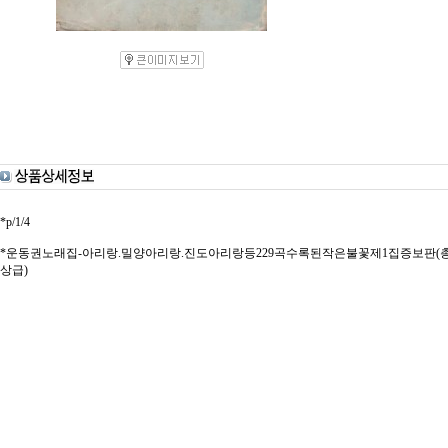
*p/1/4
*운동권노래집-아리랑.밀양아리랑.진도아리랑등229곡수록된작은불꽃제1집증보판(총기독
상급)