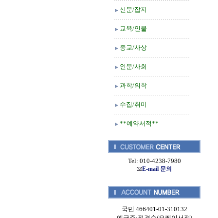
신문/잡지
교육/인물
종교/사상
인문/사회
과학/의학
수집/취미
**예약서적**
Tel: 010-4238-7980
E-mail 문의
국민 466401-01-310132
예금주:정경순(오케이서적)