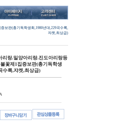
판(총기독학생회,1980년대,229곡수록,
쟈켓,최상급)
아리랑.밀양아리랑.진도아리랑등
은불꽃제1집증보판(총기독학생
29곡수록,쟈켓,최상급)
A