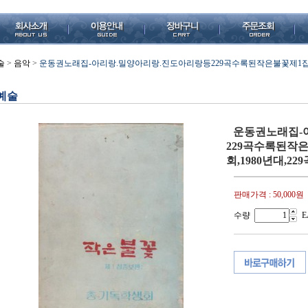
술
>
음악
>
운동권노래집-아리랑.밀양아리랑.진도아리랑등229곡수록된작은불꽃제1집증보
예술
운동권노래집-
229곡수록된작
회,1980년대,2
판매가격 :
50,000원
수량
E