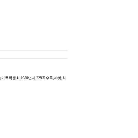
학생회,1980년대,229곡수록,쟈켓,최