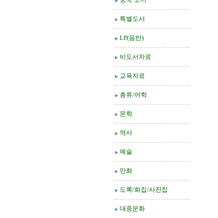
특별도서
LP(음반)
비도서자료
교육자료
총류/어학
문학
역사
예술
만화
도록/화집/사진집
대중문화